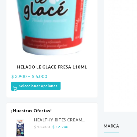
GR
HELADO LE GLACE FRESA 110ML
BISCUITS PESCAD
POLLO CALA
Price
$
3.900
–
$
6.000
$
7.100
range:
Seleccionar opciones
Añadir al carrito
$ 3.900
through
$ 6.000
¡Nuestras Ofertas!
HEALTHY BITES CREAM
MARCA
Original
Current
GATO ATUN 4 UND
$
13.600
$
12.240
price
price