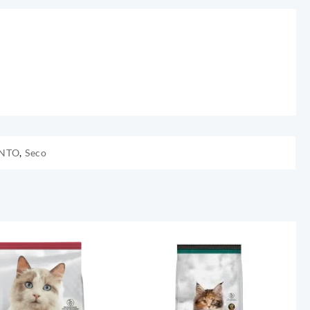
NTO
,
Seco