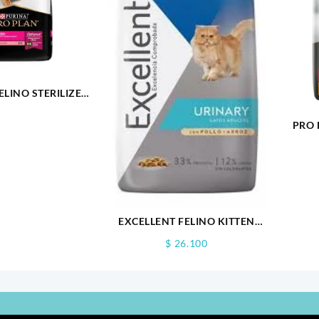
ELINO STERILIZED
1KG
PRO 
EXCELLENT FELINO KITTEN
1KG
$
26.100