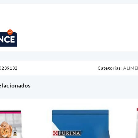
0239132
Categorías:
ALIME
elacionados