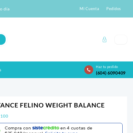
o día
Mi Cuenta
Pedidos
Haz tu pedido
s
(604) 6090409
ANCE FELINO WEIGHT BALANCE
.100
Compra con
en
4
cuotas de