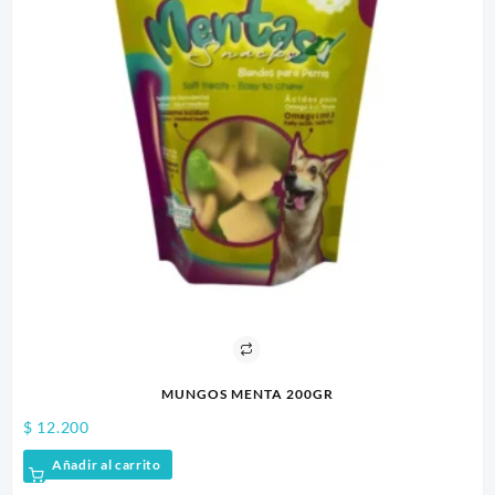
MUNGOS MENTA 200GR
$
12.200
$
1
Añadir al carrito