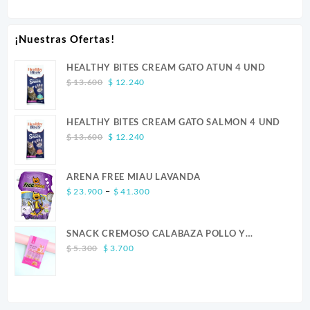
¡Nuestras Ofertas!
HEALTHY BITES CREAM GATO ATUN 4 UND
Original
Current
$
13.600
$
12.240
price
price
was:
is:
HEALTHY BITES CREAM GATO SALMON 4 UND
$ 13.600.
$ 12.240.
Original
Current
$
13.600
$
12.240
price
price
was:
is:
ARENA FREE MIAU LAVANDA
$ 13.600.
$ 12.240.
Price
–
$
23.900
$
41.300
range:
$ 23.900
SNACK CREMOSO CALABAZA POLLO Y
through
Original
Current
SALMON CANINO X 5
$ 41.300
$
5.300
$
3.700
price
price
was:
is:
$ 5.300.
$ 3.700.