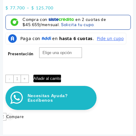
Price
$
77.700
–
$
125.700
range:
Compra con
en
2
cuotas de
$ 77.700
$45.659/mensual.
Solicita tu cupo.
through
$ 125.700
Presentación
ARENA
Añadir al carrito
-
+
FRESH
STEP
Necesitas Ayuda?
cantidad
Escríbenos
Compare