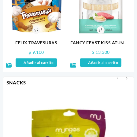
FELIX TRAVESURAS
FANCY FEAST KISS ATUN X4
ORIGINAL MIX 60GR.0
100GR
$
9.100
$
13.300
Añadir al carrito
Añadir al carrito
SNACKS