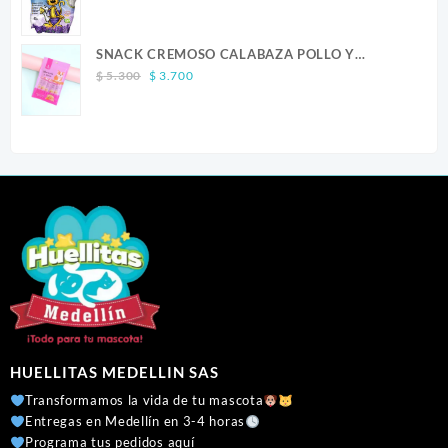
range:
$ 23.900
SNACK CREMOSO CALABAZA POLLO Y
through
Original
Current
SALMON CANINO X 5
$ 41.300
$
5.300
$
3.700
price
price
was:
is:
$ 5.300.
$ 3.700.
HUELLITAS MEDELLIN SAS
Transformamos la vida de tu mascota
Entregas en Medellín en 3-4 horas
Programa tus pedidos aquí