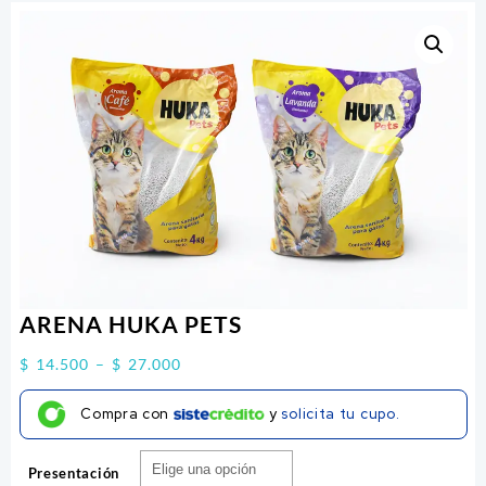
ARENA HUKA PETS
Price
$
14.500
–
$
27.000
range:
Compra con
y
solicita tu cupo.
$ 14.500
through
Presentación
$ 27.000