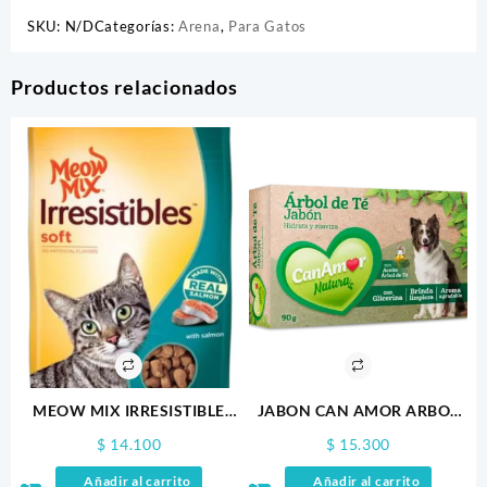
SKU:
N/D
Categorías:
Arena
,
Para Gatos
Productos relacionados
MEOW MIX IRRESISTIBLE
JABON CAN AMOR ARBOL
SALMON 85GR
DE TÉ 90GR
$
14.100
$
15.300
Añadir al carrito
Añadir al carrito