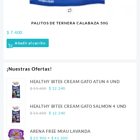
PALITOS DE TERNERA CALABAZA 50G
$
41.300
ir al carrito
Añadir al c
¡Nuestras Ofertas!
HEALTHY BITES CREAM GATO ATUN 4 UND
Original
Current
$
13.600
$
12.240
price
price
was:
is:
HEALTHY BITES CREAM GATO SALMON 4 UND
$ 13.600.
$ 12.240.
Original
Current
$
13.600
$
12.240
price
price
was:
is:
ARENA FREE MIAU LAVANDA
$ 13.600.
$ 12.240.
Price
–
$
23.900
$
41.300