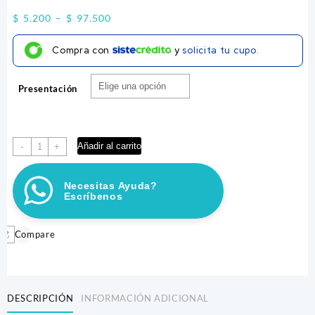
Price
$
5.200
–
$
97.500
range:
Compra con
y
solicita tu cupo.
$ 5.200
through
Presentación
$ 97.500
ARENA
Añadir al carrito
-
+
MAIZ
CAT
Necesitas Ayuda?
cantidad
Escríbenos
Compare
DESCRIPCIÓN
INFORMACIÓN ADICIONAL