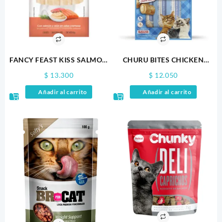
FANCY FEAST KISS SALMON
CHURU BITES CHICKEN
X 100GR
RECIPE WRAPS TUNA
$
13.300
$
12.050
RECIPE X 3
Añadir al carrito
Añadir al carrito