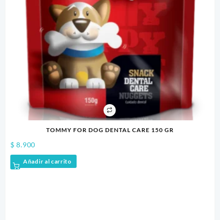
TOMMY FOR DOG DENTAL CARE 150 GR
$
8.900
$
3
Añadir al carrito