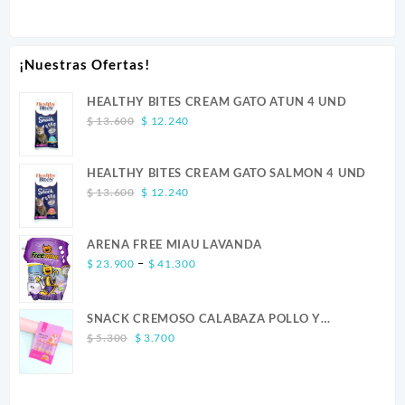
¡Nuestras Ofertas!
HEALTHY BITES CREAM GATO ATUN 4 UND
Original
Current
$
13.600
$
12.240
price
price
was:
is:
HEALTHY BITES CREAM GATO SALMON 4 UND
$ 13.600.
$ 12.240.
Original
Current
$
13.600
$
12.240
price
price
was:
is:
ARENA FREE MIAU LAVANDA
$ 13.600.
$ 12.240.
Price
–
$
23.900
$
41.300
range:
$ 23.900
SNACK CREMOSO CALABAZA POLLO Y
through
Original
Current
SALMON CANINO X 5
$ 41.300
$
5.300
$
3.700
price
price
was:
is:
$ 5.300.
$ 3.700.