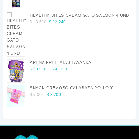
price
price
was:
is:
HEALTHY BITES CREAM GATO SALMON 4 UND
$ 13.600.
$ 12.240.
Original
Current
$
13.600
$
12.240
price
price
was:
is:
$ 13.600.
$ 12.240.
ARENA FREE MIAU LAVANDA
Price
–
$
23.900
$
41.300
range:
$ 23.900
SNACK CREMOSO CALABAZA POLLO Y
through
Original
Current
SALMON CANINO X 5
$ 41.300
$
5.300
$
3.700
price
price
was:
is:
$ 5.300.
$ 3.700.