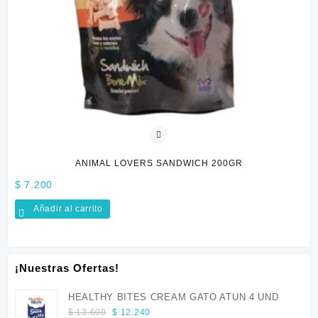
ANIMAL LOVERS SANDWICH 200GR
0
ir al carrito
¡Nuestras Ofertas!
HEALTHY BITES CREAM GATO ATUN 4 UND
Original
Current
$
13.600
$
12.240