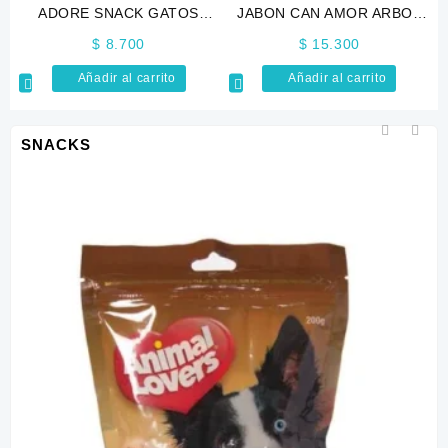
ADORE SNACK GATOS
JABON CAN AMOR ARBOL
80GR
DE TÉ 90GR
$
8.700
$
15.300
Añadir al carrito
Añadir al carrito
SNACKS
$
37.300
Añadir al c