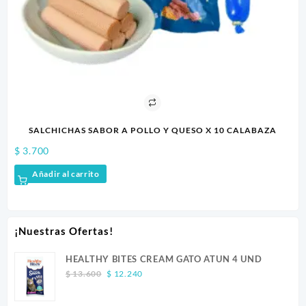
HICHAS SABOR A POLLO Y QUESO X 10 CALABAZA
WOW 
$
8.200
ir al carrito
Añadir al c
¡Nuestras Ofertas!
HEALTHY BITES CREAM GATO ATUN 4 UND
Original
Current
$
13.600
$
12.240
price
price
was:
is: