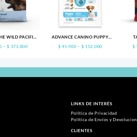
HE WILD PACIFIC
ADVANCE CANINO PUPPY
T
TREAM
MINI
SO
Price
Price
0
–
$
373.800
$
45.900
–
$
152.000
$
range:
range:
$ 93.000
$ 45.900
through
through
$ 373.800
$ 152.000
LINKS DE INTERÉS
Política de Privacidad
Política de Envíos y Devolucio
CLIENTES