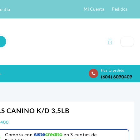
o día
Mi Cuenta
Pedidos
Haz tu pedido
s
(604) 6090409
LS CANINO K/D 3,5LB
.400
Compra con
en
3
cuotas de