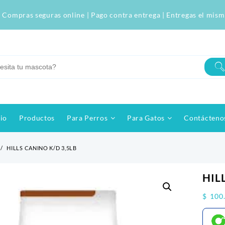
 Compras seguras online | Pago contra entrega | Entregas el mism
cio
Productos
Para Perros
Para Gatos
Contácteno
HILLS CANINO K/D 3,5LB
HIL
$
100