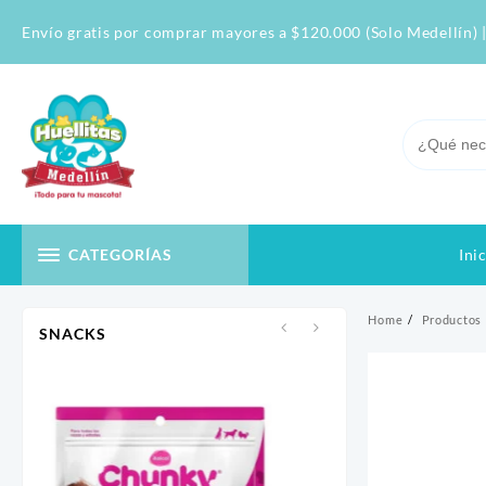
Skip
Envío gratis por comprar mayores a $120.000 (Solo Medellín) |
to
content
Ini
CATEGORÍAS
Home
Productos
SNACKS
-
$
0