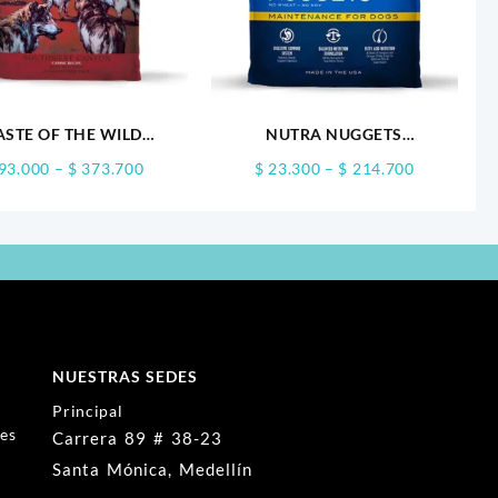
ASTE OF THE WILD
NUTRA NUGGETS
UTHWEST CANYON
MANTENIMIENTO PERRO
Price
Price
93.000
–
$
373.700
$
23.300
–
$
214.700
range:
range:
$ 93.000
$ 23.300
through
through
$ 373.700
$ 214.700
NUESTRAS SEDES
Principal
nes
Carrera 89 # 38-23
Santa Mónica, Medellín