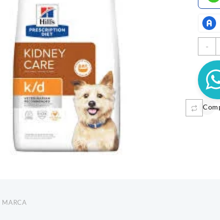
H
-
K
3
c
Com
MOSO CALABAZA
DELIDOG DENT 1KL
S
OLLO CANINO X 5
$
32.800
$
8.
o
Añadir al carrito
A
MARCA