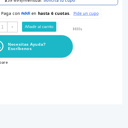
$39.699/mensual.
Solicita tu cupo.
ILLS
Añadir al carrito
+
Hills
CANINO
/D
,5LB
Necesitas Ayuda?
antidad
Escríbenos
pare
NACK TOMMY FOR DOG SKIN &
CHUNKY DELIDOG MIX 2
COAT 150 GR
900
$
17.700
ñadir al carrito
Añadir al carrito