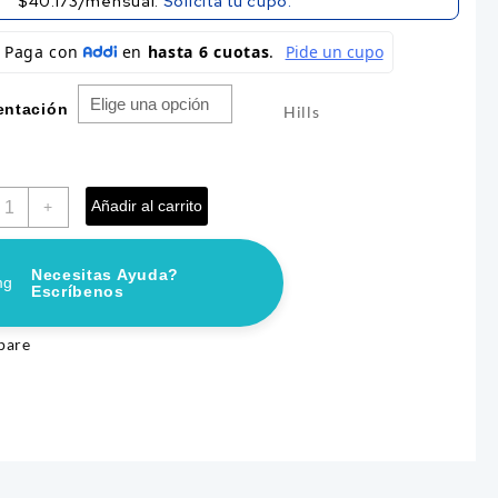
$40.173/mensual.
Solicita tu cupo.
through
$ 211.700
entación
Hills
PETIT BITES
ILLS
Añadir al carrito
+
Price
0
–
$
23.400
CANINO
range:
OREJA DE RES X2 MYPET
/D
ccionar opciones
$ 11.100
antidad
Necesitas Ayuda?
$
10.500
through
Escríbenos
$ 23.400
Añadir al carrito
pare