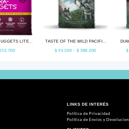
NUGGETS LITE
TASTE OF THE WILD PACIFIC
DIA
ENIOR
STREAM PUPPY
Price
253.700
$
93.500
–
$
388.200
$
range:
$ 93.500
through
$ 388.200
LINKS DE INTERÉS
Política de Privacidad
Política de Envíos y Devolucio