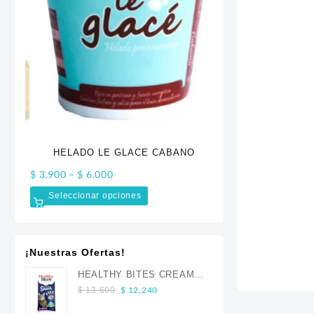
HELADO LE GLACE CABANO
NUPEC DENTAL 
Price
$
3.900
–
$
6.000
$
37.300
range:
Seleccionar opciones
Añadir al carrito
$ 3.900
through
$ 6.000
¡Nuestras Ofertas!
HEALTHY BITES CREAM
Original
Current
GATO ATUN 4 UND
$
12.240
$
13.600
price
price