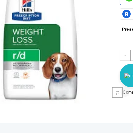
Pres
H
-
$
11.10
CARE TREATS
MUNGOS FRUTAS 1KL
R
Sele
c
$
42.300
Añadir al carrito
Com