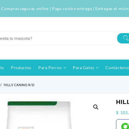
 Compras seguras online | Pago contra entrega | Entregas el mism
cio
Productos
Para Perros
Para Gatos
Contácteno
HILLS CANINO R/D
HIL
$
101