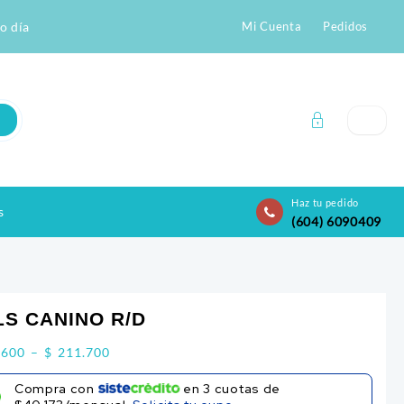
o día
Mi Cuenta
Pedidos
Haz tu pedido
s
(604) 6090409
LS CANINO R/D
Price
.600
–
$
211.700
range:
Compra con
en
3
cuotas de
$ 101.600