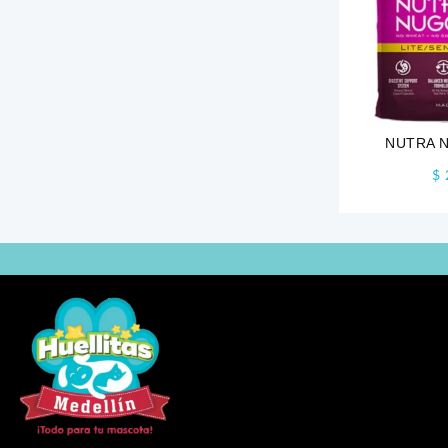
NUTRA 
S
$