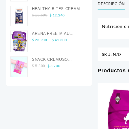
was:
is:
DESCRIPCIÓN
$ 13.600.
$ 12.240.
HEALTHY BITES CREAM
Original
Current
GATO SALMON 4 UND
$
12.240
$
13.600
price
price
Nutrición c
was:
is:
$ 13.600.
$ 12.240.
ARENA FREE MIAU
Price
–
LAVANDA
$
23.900
$
41.300
range:
$ 23.900
SKU:
N/D
through
SNACK CREMOSO
$ 41.300
Original
Current
CALABAZA POLLO Y
$
3.700
$
5.300
Productos 
price
price
SALMON CANINO X 5
was:
is:
$ 5.300.
$ 3.700.