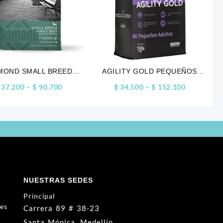
MOND SMALL BREED
AGILITY GOLD PEQUEÑOS
ADULTO
ADULTOS
Price
Price
37.200
–
$
90.700
$
34.500
–
$
152.100
range:
range:
$ 37.200
$ 34.500
through
through
$ 90.700
$ 152.100
NUESTRAS SEDES
Principal
nes
Carrera 89 # 38-23
Santa Mónica, Medellín