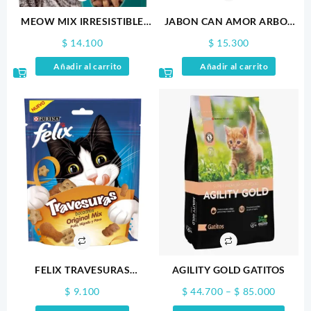
MEOW MIX IRRESISTIBLE
JABON CAN AMOR ARBOL
SALMON 85GR
DE TÉ 90GR
$
14.100
$
15.300
Añadir al carrito
Añadir al carrito
FELIX TRAVESURAS
AGILITY GOLD GATITOS
ORIGINAL MIX 60GR.0
Price
$
9.100
$
44.700
–
$
85.000
range: