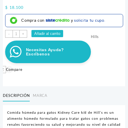
$
18.100
Compra con
y
solicita tu cupo.
HILLS
Añadir al carrito
-
+
Hills
FELINO
K/D
Necesitas Ayuda?
LATA
Escríbenos
X
156
GR
Compare
cantidad
DESCRIPCIÓN
MARCA
Comida húmeda para gatos Kidney Care k/d de Hill’s es un
alimento húmedo formulado para tratar gatos con problemas
renales favoreciendo su salud y mejorando su nivel de calidad