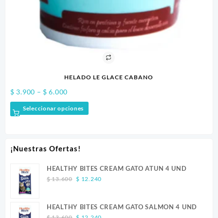
HELADO LE GLACE CABANO
Price
$
3.900
–
$
6.000
$
2
range:
Seleccionar opciones
$ 3.900
through
$ 6.000
¡Nuestras Ofertas!
HEALTHY BITES CREAM GATO ATUN 4 UND
Original
Current
$
13.600
$
12.240
price
price
was:
is:
HEALTHY BITES CREAM GATO SALMON 4 UND
$ 13.600.
$ 12.240.
Original
Current
$
13.600
$
12.240