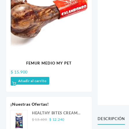
FEMUR MEDIO MY PET
MUNGOS FR
$
15.900
$
42.300
Añadir al carrito
Añadir al carrito
¡Nuestras Ofertas!
HEALTHY BITES CREAM
DESCRIPCIÓN
Original
Current
GATO ATUN 4 UND
$
13.600
$
12.240
price
price