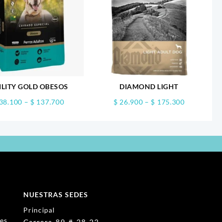
ILITY GOLD OBESOS
DIAMOND LIGHT
Price
Price
38.100
–
$
137.700
$
26.900
–
$
175.300
range:
range:
$ 38.100
$ 26.900
through
through
$ 137.700
$ 175.300
NUESTRAS SEDES
Principal
nes