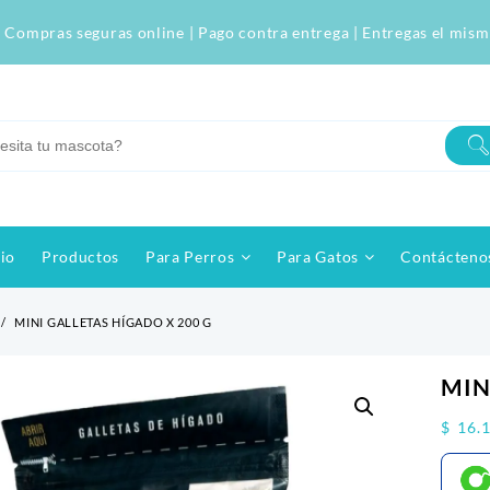
 Compras seguras online | Pago contra entrega | Entregas el mism
cio
Productos
Para Perros
Para Gatos
Contácteno
MINI GALLETAS HÍGADO X 200 G
-
$
0
MIN
$
16.