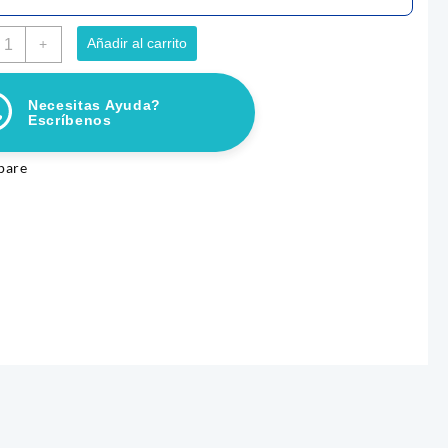
INI
Añadir al carrito
+
ALLETAS
HÍGADO
Necesitas Ayuda?
00
Escríbenos
G
antidad
pare
LONCHAS SNACKS CALABAZA
GOMILLETAS DE RES 200GR
50GR
$
11.550
r al carrito
Añadir al carrito