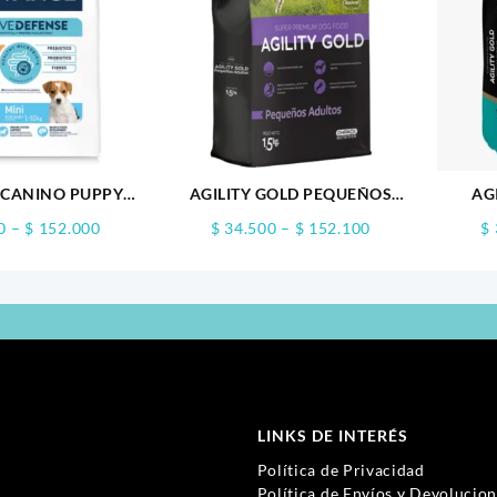
 CANINO PUPPY
AGILITY GOLD PEQUEÑOS
AG
MINI
ADULTOS
Price
Price
0
–
$
152.000
$
34.500
–
$
152.100
$
range:
range:
$ 45.900
$ 34.500
through
through
$ 152.000
$ 152.100
LINKS DE INTERÉS
Política de Privacidad
Política de Envíos y Devolucio