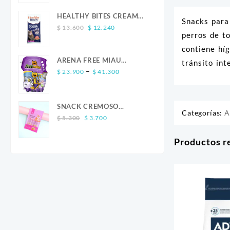
was:
is:
$ 13.600.
$ 12.240.
HEALTHY BITES CREAM
Snacks para
Original
Current
GATO SALMON 4 UND
$
13.600
$
12.240
perros de to
price
price
was:
is:
contiene híg
$ 13.600.
$ 12.240.
ARENA FREE MIAU
tránsito int
Price
LAVANDA
–
$
23.900
$
41.300
range:
$ 23.900
through
SNACK CREMOSO
Categorías:
A
$ 41.300
Original
Current
CALABAZA POLLO Y
$
5.300
$
3.700
price
price
SALMON CANINO X 5
was:
is:
Productos r
$ 5.300.
$ 3.700.