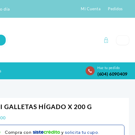
o día
Mi Cuenta
Pedidos
Haz tu pedido
s
(604) 6090409
I GALLETAS HÍGADO X 200 G
100
Compra con
y
solicita tu cupo.