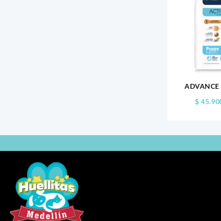
ADVANCE
$
45.90