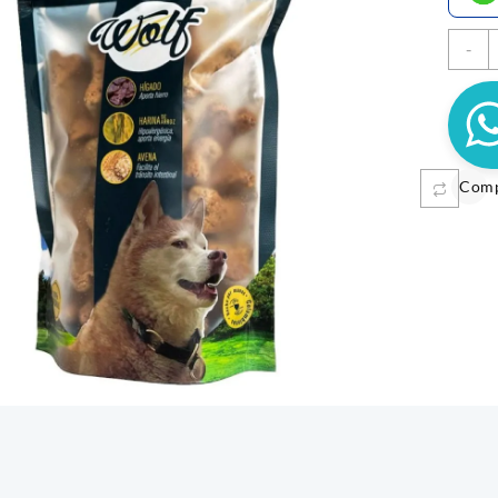
M
-
G
X
2
c
Com
UTAS 1KL
SNACK CREMOSO CALABAZA
MINI 
TERNERA Y POLLO CANINO X 5
$
5.300
$
6.600
Añadir al carrito
Añadi