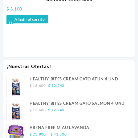
$
3.100
Añadir al carrito
$
8
¡Nuestras Ofertas!
HEALTHY BITES CREAM GATO ATUN 4 UND
Original
Current
$
13.600
$
12.240
price
price
was:
is:
HEALTHY BITES CREAM GATO SALMON 4 UND
$ 13.600.
$ 12.240.
Original
Current
$
13.600
$
12.240
price
price
was:
is:
ARENA FREE MIAU LAVANDA
$ 13.600.
$ 12.240.
Price
–
$
23.900
$
41.300