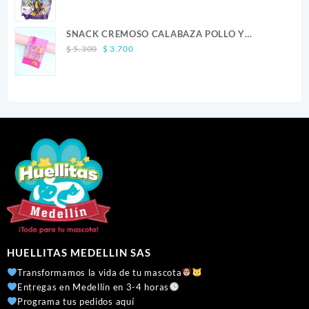
range:
$ 23.900
SNACK CREMOSO CALABAZA POLLO Y
through
Original
Current
SALMON CANINO X 5
$ 41.300
$
5.300
$
3.700
price
price
was:
is:
$ 5.300.
$ 3.700.
HUELLITAS MEDELLIN SAS
Transformamos la vida de tu mascota
Entregas en Medellín en 3-4 horas
Programa tus pedidos aquí