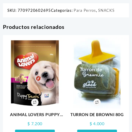
SKU:
7709720602695
Categorías:
Para Perros
,
SNACKS
Productos relacionados
ANIMAL LOVERS PUPPY
TURRON DE BROWNI 80G
200GR
$
7.200
$
4.000