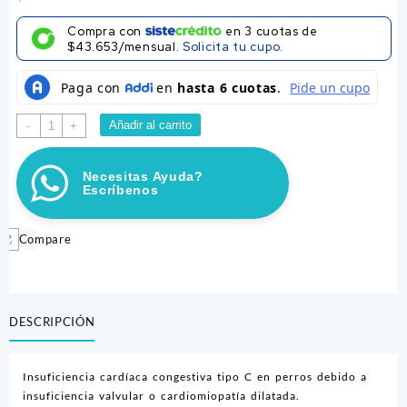
Compra con
en
3
cuotas de
$43.653/mensual.
Solicita tu cupo.
PIMOCARD
Añadir al carrito
-
+
2,5
MG
Necesitas Ayuda?
20
Escríbenos
TABLETAS
cantidad
Compare
DESCRIPCIÓN
Insuficiencia cardíaca congestiva tipo C en perros debido a
insuficiencia valvular o cardiomiopatía dilatada.