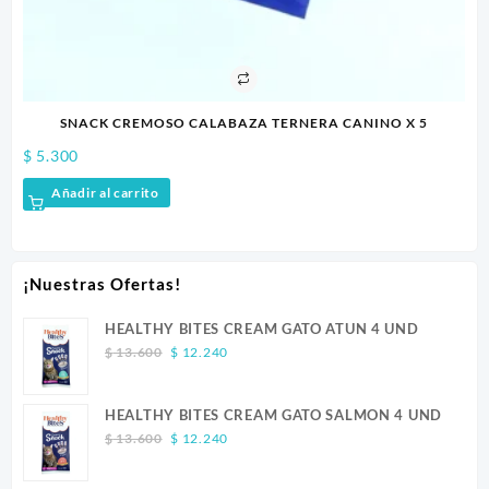
SNACK CREMOSO CALABAZA TERNERA CANINO X 5
$
5.300
$
5
Añadir al carrito
¡Nuestras Ofertas!
HEALTHY BITES CREAM GATO ATUN 4 UND
Original
Current
$
13.600
$
12.240
price
price
was:
is:
HEALTHY BITES CREAM GATO SALMON 4 UND
$ 13.600.
$ 12.240.
Original
Current
$
13.600
$
12.240
price
price
was:
is: