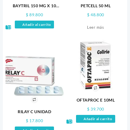
BAYTRIL 150 MG X 10
PETCELL 50 ML
TABLETAS
$
89.800
$
48.800
Añadir al carrito
Leer más
OFTAPROC E 10ML
$
39.700
RILAY C UNIDAD
Añadir al carrito
$
17.800