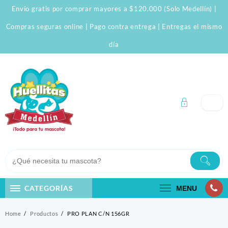
Skip
Envío gratis por comprar mayores a $120.000 (Solo Medellín) |
to
content
Compras seguras online | Pago contra entrega | Entregas el mismo
día
CATEGORÍAS
MENU
Home
Productos
PRO PLAN C/N 156GR