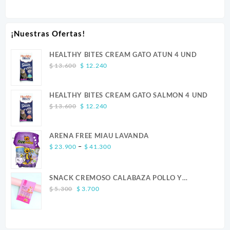
¡Nuestras Ofertas!
HEALTHY BITES CREAM GATO ATUN 4 UND
Original
Current
$
13.600
$
12.240
price
price
was:
is:
HEALTHY BITES CREAM GATO SALMON 4 UND
$ 13.600.
$ 12.240.
Original
Current
$
13.600
$
12.240
price
price
was:
is:
ARENA FREE MIAU LAVANDA
$ 13.600.
$ 12.240.
Price
–
$
23.900
$
41.300
range:
$ 23.900
SNACK CREMOSO CALABAZA POLLO Y
through
Original
Current
SALMON CANINO X 5
$ 41.300
$
5.300
$
3.700
price
price
was:
is:
$ 5.300.
$ 3.700.