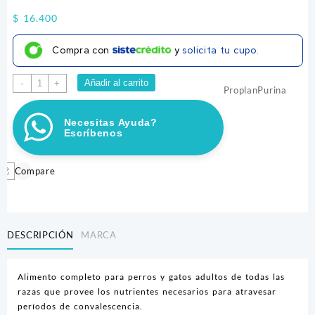
$
16.400
Compra con
y
solicita tu cupo.
PRO
Añadir al carrito
-
+
Proplan
Purina
PLAN
C/N
Necesitas Ayuda?
156GR
Escríbenos
cantidad
Compare
DESCRIPCIÓN
MARCA
Alimento completo para perros y gatos adultos de todas las
razas que provee los nutrientes necesarios para atravesar
períodos de convalescencia.