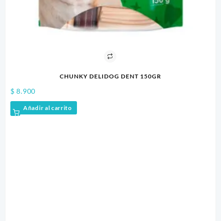
$
3
CHUNKY DELIDOG DENT 150GR
$
8.900
Añadir al carrito