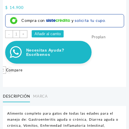
$
14.900
Compra con
y
solicita tu cupo.
PRO
Añadir al carrito
-
+
Proplan
PLAN
E/N
Necesitas Ayuda?
FELINO
Escríbenos
156GR
cantidad
Compare
DESCRIPCIÓN
MARCA
Alimento completo para gatos de todas las edades para el
manejo de: Gastroenteritis aguda o crónica, Diarrea aguda o
crónica, Vómitos, Enfermedad Inflamatoria Intestinal,