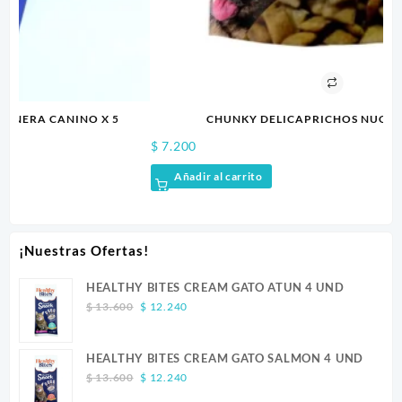
CHUNKY DELICAPRICHOS NUGGETS 160GR
$
7.200
$
Añadir al carrito
¡Nuestras Ofertas!
HEALTHY BITES CREAM GATO ATUN 4 UND
Original
Current
$
13.600
$
12.240
price
price
was:
is:
HEALTHY BITES CREAM GATO SALMON 4 UND
$ 13.600.
$ 12.240.
Original
Current
$
13.600
$
12.240
price
price