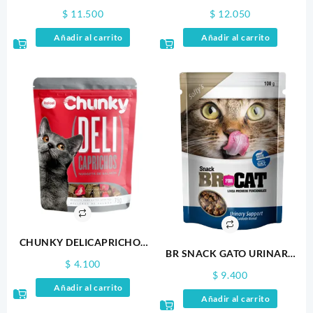
ATUN BONITO 60 GR X4
RECIPE WRAPS TUNA WITH
$
11.500
$
12.050
SALMON RECIPE X3
Añadir al carrito
Añadir al carrito
CHUNKY DELICAPRICHOS
BR SNACK GATO URINARY
GATOS X 75GR
$
4.100
100GR
$
9.400
Añadir al carrito
Añadir al carrito