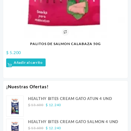
PALITOS DE SALMON CALABAZA 50G
$
5.200
$
8
Añadir al carrito
¡Nuestras Ofertas!
HEALTHY BITES CREAM GATO ATUN 4 UND
Original
Current
$
13.600
$
12.240
price
price
was:
is:
HEALTHY BITES CREAM GATO SALMON 4 UND
$ 13.600.
$ 12.240.
Original
Current
$
13.600
$
12.240