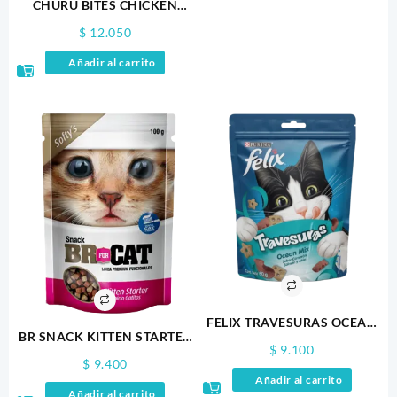
CHURU BITES CHICKEN
RECIPE WRAPS TUNA WITH
$
12.050
SALMON RECIPE X3
Añadir al carrito
FELIX TRAVESURAS OCEAN
BR SNACK KITTEN STARTER
MIX 60GR
$
9.100
100GR
$
9.400
Añadir al carrito
Añadir al carrito