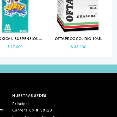
OXICAN SUSPENSION
OFTAPROC COLIRIO 10ML
ORAL 10ML
$
17.000
$
38.200
NUESTRAS SEDES
Principal
nes
Carrera 89 # 38-23