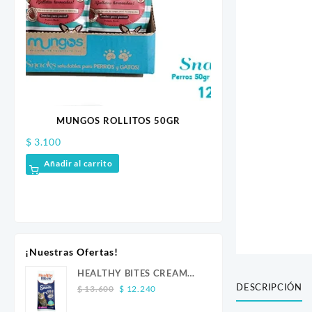
MUNGOS ROLLITOS 50GR
$
3.100
 Mini
HELADO LE GLAC
Añadir al carrito
Pri
$
3.900
–
$
6.000
ran
Seleccionar opcion
$ 3
thr
$ 6
¡Nuestras Ofertas!
HEALTHY BITES CREAM
DESCRIPCIÓN
Original
Current
GATO ATUN 4 UND
$
13.600
$
12.240
price
price