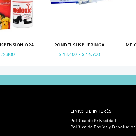
USPENSION ORAL
RONDEL SUSP. JERINGA
MEL
10ML
Price
22.800
$
13.400
–
$
16.900
range:
$ 13.400
through
$ 16.900
LINKS DE INTERÉS
Política de Privacidad
Política de Envíos y Devolucio