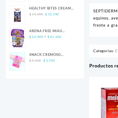
was:
is:
$ 13.600.
$ 12.240.
HEALTHY BITES CREAM
SEPTIDERM E
Original
Current
GATO SALMON 4 UND
$
13.600
$
12.240
equinos, ave
price
price
was:
is:
frente a gr
$ 13.600.
$ 12.240.
ARENA FREE MIAU
Price
LAVANDA
–
$
23.900
$
41.300
range:
$ 23.900
Categorías:
C
through
SNACK CREMOSO
$ 41.300
Original
Current
CALABAZA POLLO Y
$
5.300
$
3.700
Productos r
price
price
SALMON CANINO X 5
was:
is:
$ 5.300.
$ 3.700.