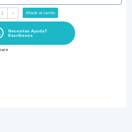
EPTIDERM
Añadir al carrito
+
20
ML
Necesitas Ayuda?
antidad
Escríbenos
pare
LADO LE GLACE CABANO
Smartbones Mantequilla De Maní 
X 8 Unidades
Price
–
$
6.000
$
21.100
range:
ccionar opciones
Añadir al carrito
$ 3.900
through
$ 6.000