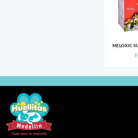
MELOXIC S
$