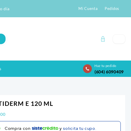
o día
Mi Cuenta
Pedidos
Haz tu pedido
s
(604) 6090409
TIDERM E 120 ML
700
Compra con
y
solicita tu cupo.