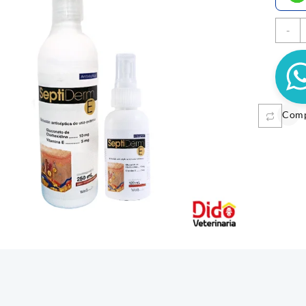
S
-
E
1
c
Com
E FRESA 110ML
WOW CAN CARNE DE RES 300 GR
HE
ce
$
8.200
$
3.900
ge:
es
Añadir al carrito
Sele
.900
ough
.000