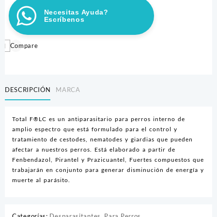
PERROS
Necesitas Ayuda?
GRANDES
Escríbenos
UNIDAD
cantidad
Compare
DESCRIPCIÓN
MARCA
Total F®LC es un antiparasitario para perros interno de
amplio espectro que está formulado para el control y
tratamiento de cestodes, nematodes y giardias que pueden
afectar a nuestros perros. Está elaborado a partir de
Fenbendazol, Pirantel y Prazicuantel, Fuertes compuestos que
trabajarán en conjunto para generar disminución de energía y
muerte al parásito.
Categorías:
Desparasitantes
,
Para Perros