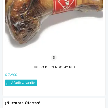
HUESO DE CERDO MY PET
$
7.900
$
3
Añadir al carrito
¡Nuestras Ofertas!