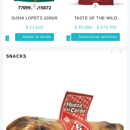
SUSHI LOPETS 100GR
TASTE OF THE WILD
SOUTHWEST CANYON
Price
$
11.600
$
93.000
–
$
373.700
range:
Este
Añadir al carrito
Seleccionar opciones
$ 93.0
produ
throug
tiene
$ 373.
múlti
SNACKS
varia
Las
opcio
se
pued
elegi
en
la
págin
de
produ