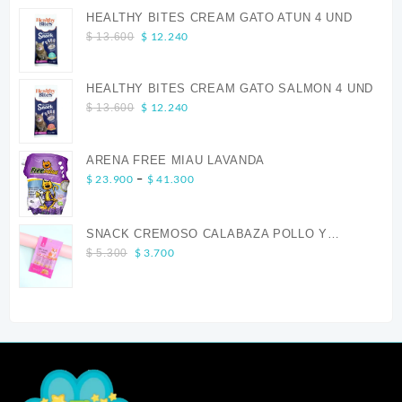
HEALTHY BITES CREAM GATO ATUN 4 UND
Original
Current
$
12.240
$
13.600
price
price
was:
is:
HEALTHY BITES CREAM GATO SALMON 4 UND
$ 13.600.
$ 12.240.
Original
Current
$
12.240
$
13.600
price
price
was:
is:
ARENA FREE MIAU LAVANDA
$ 13.600.
$ 12.240.
Price
–
$
23.900
$
41.300
range:
$ 23.900
through
SNACK CREMOSO CALABAZA POLLO Y
Original
Current
$ 41.300
SALMON CANINO X 5
$
3.700
$
5.300
price
price
was:
is:
$ 5.300.
$ 3.700.