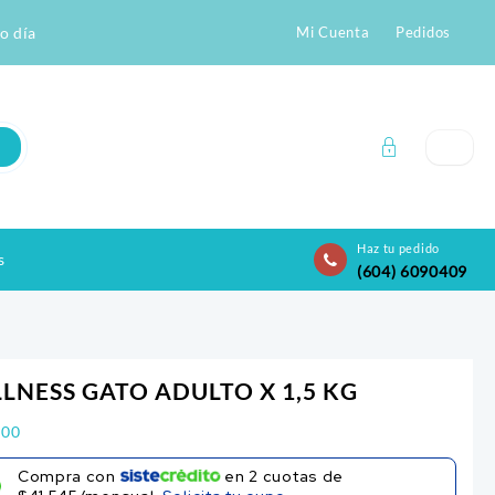
o día
Mi Cuenta
Pedidos
Haz tu pedido
s
(604) 6090409
LNESS GATO ADULTO X 1,5 KG
700
Compra con
en
2
cuotas de