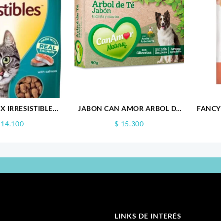
 IRRESISTIBLE
JABON CAN AMOR ARBOL DE
FANCY
MON 85GR
TÉ 90GR
14.100
$
15.300
LINKS DE INTERÉS