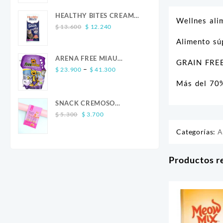
was:
is:
$ 13.600.
$ 12.240.
HEALTHY BITES CREAM
Wellnes ali
Original
Current
GATO SALMON 4 UND
$
13.600
$
12.240
price
price
Alimento sú
was:
is:
$ 13.600.
$ 12.240.
ARENA FREE MIAU
GRAIN FREE 
Price
LAVANDA
–
$
23.900
$
41.300
range:
Más del 70%
$ 23.900
through
SNACK CREMOSO
$ 41.300
Original
Current
CALABAZA POLLO Y
$
5.300
$
3.700
price
price
SALMON CANINO X 5
Categorías:
A
was:
is:
$ 5.300.
$ 3.700.
Productos r