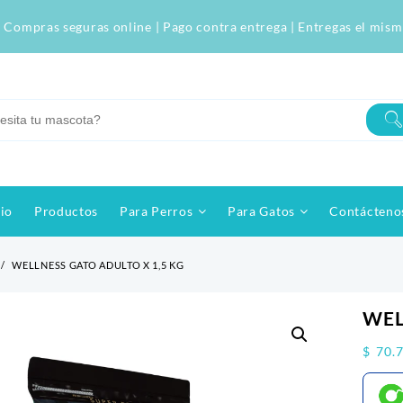
 Compras seguras online | Pago contra entrega | Entregas el mism
cio
Productos
Para Perros
Para Gatos
Contácteno
WELLNESS GATO ADULTO X 1,5 KG
WEL
$
70.