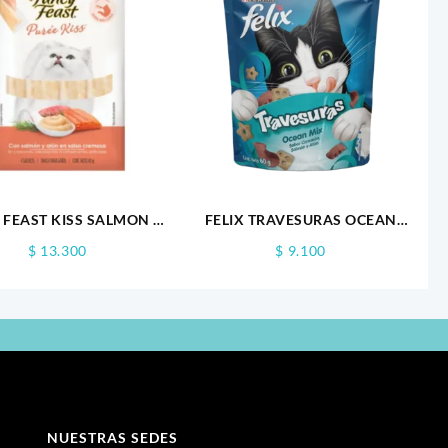
 FEAST KISS SALMON X
FELIX TRAVESURAS OCEAN
100GR
MIX 60GR
$
13.300
$
9.100
NUESTRAS SEDES