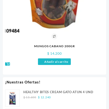
MUNGOS CABANO 200GR
$
14.200
Añadir al carrito
¡Nuestras Ofertas!
HEALTHY BITES CREAM GATO ATUN 4 UND
Original
Current
$
13.600
$
12.240
price
price
was:
is: