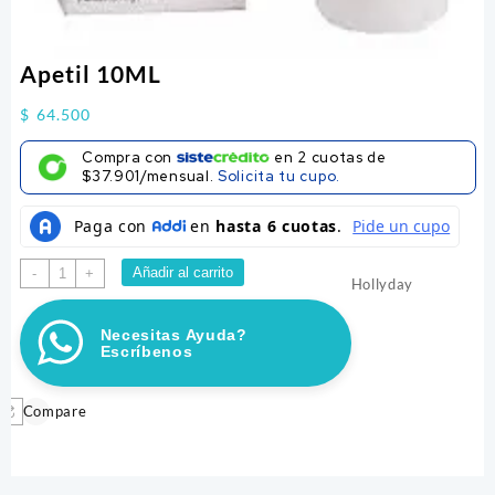
Apetil 10ML
$
64.500
Compra con
en
2
cuotas de
$37.901/mensual.
Solicita tu cupo.
Apetil
Añadir al carrito
-
+
Hollyday
10ML
cantidad
Necesitas Ayuda?
Escríbenos
Compare