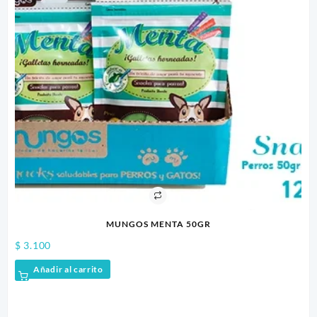
MUNGOS MENTA 50GR
$
3.100
Añadir al carrito
$
7