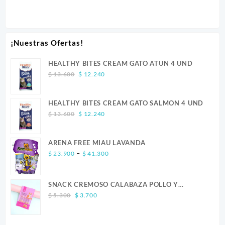
¡Nuestras Ofertas!
HEALTHY BITES CREAM GATO ATUN 4 UND
Original
Current
$
13.600
$
12.240
price
price
was:
is:
HEALTHY BITES CREAM GATO SALMON 4 UND
$ 13.600.
$ 12.240.
Original
Current
$
13.600
$
12.240
price
price
was:
is:
ARENA FREE MIAU LAVANDA
$ 13.600.
$ 12.240.
Price
–
$
23.900
$
41.300
range:
$ 23.900
SNACK CREMOSO CALABAZA POLLO Y
through
Original
Current
SALMON CANINO X 5
$ 41.300
$
5.300
$
3.700
price
price
was:
is: