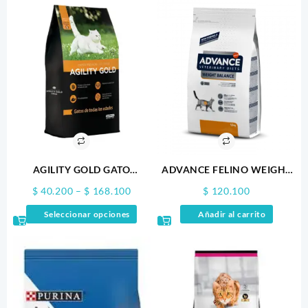
AGILITY GOLD GATO
ADVANCE FELINO WEIGHT
ADULTO
BALANCE
Price
$
40.200
–
$
168.100
$
120.100
range:
Este
Seleccionar opciones
Añadir al carrito
$ 40.200
producto
through
tiene
$ 168.100
múltiples
variantes.
Las
opciones