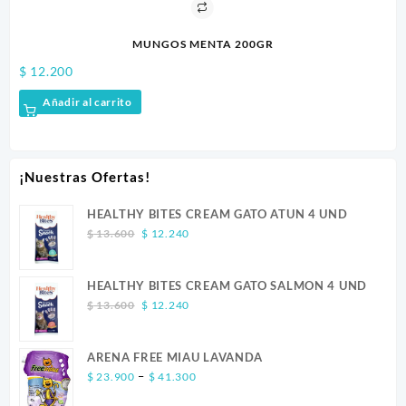
MUNGOS MENTA 200GR
$
12.200
$
1
Añadir al carrito
¡Nuestras Ofertas!
HEALTHY BITES CREAM GATO ATUN 4 UND
Original
Current
$
13.600
$
12.240
price
price
was:
is:
HEALTHY BITES CREAM GATO SALMON 4 UND
$ 13.600.
$ 12.240.
Original
Current
$
13.600
$
12.240
price
price
was:
is:
ARENA FREE MIAU LAVANDA
$ 13.600.
$ 12.240.
Price
–
$
23.900
$
41.300
range: