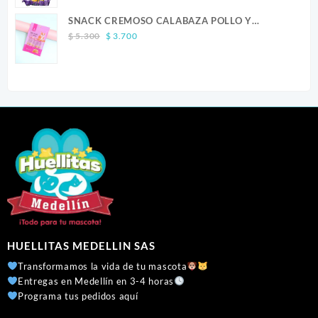
$ 23.900
SNACK CREMOSO CALABAZA POLLO Y
through
Original
Current
SALMON CANINO X 5
$ 41.300
$
5.300
$
3.700
price
price
was:
is:
$ 5.300.
$ 3.700.
HUELLITAS MEDELLIN SAS
Transformamos la vida de tu mascota
Entregas en Medellín en 3-4 horas
Programa tus pedidos aquí