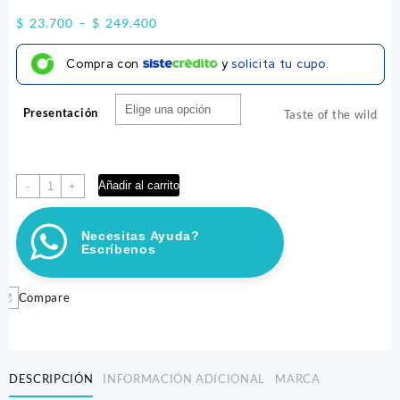
Price
$
23.700
–
$
249.400
range:
Compra con
y
solicita tu cupo.
$ 23.700
through
Presentación
$ 249.400
Taste of the wild
TASTE
Añadir al carrito
-
+
OF
THE
Necesitas Ayuda?
WILD
Escríbenos
CANYON
RIVER
cantidad
Compare
DESCRIPCIÓN
INFORMACIÓN ADICIONAL
MARCA