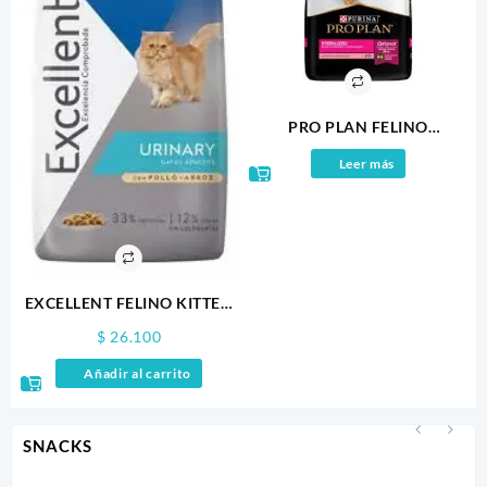
se
pueden
elegir
en
la
página
PRO PLAN FELINO
de
STERILIZED 1KG
Leer más
producto
EXCELLENT FELINO KITTEN
1KG
$
26.100
Añadir al carrito
SNACKS