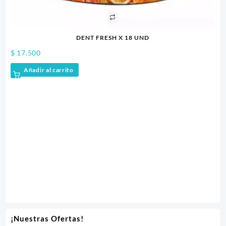
DENT FRESH X 18 UND
BARRA LE
$
15.800
o
Añadir al carrito
¡Nuestras Ofertas!