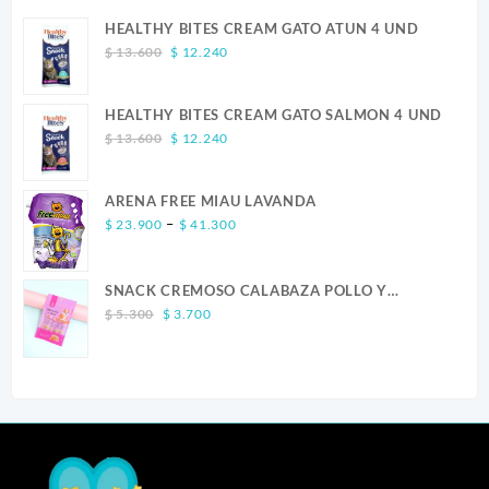
HEALTHY BITES CREAM GATO ATUN 4 UND
Original
Current
$
13.600
$
12.240
price
price
was:
is:
HEALTHY BITES CREAM GATO SALMON 4 UND
$ 13.600.
$ 12.240.
Original
Current
$
13.600
$
12.240
price
price
was:
is:
ARENA FREE MIAU LAVANDA
$ 13.600.
$ 12.240.
Price
–
$
23.900
$
41.300
range:
$ 23.900
SNACK CREMOSO CALABAZA POLLO Y
through
Original
Current
SALMON CANINO X 5
$ 41.300
$
5.300
$
3.700
price
price
was:
is:
$ 5.300.
$ 3.700.