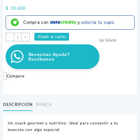
$
10.600
Compra con
y
solicita tu cupo.
BARRA
Añadir al carrito
-
+
Le Glace
LE
GLACE
Necesitas Ayuda?
POLLO
Escríbenos
X
480GR
cantidad
Compare
DESCRIPCIÓN
MARCA
Un snack gourmet y nutritivo, ideal para consentir a tu
mascota con algo especial.