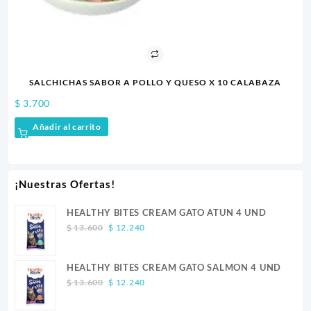
SALCHICHAS SABOR A POLLO Y QUESO X 10 CALABAZA
$
3.700
$
1
Añadir al carrito
¡Nuestras Ofertas!
HEALTHY BITES CREAM GATO ATUN 4 UND
Original
Current
$
13.600
$
12.240
price
price
was:
is:
HEALTHY BITES CREAM GATO SALMON 4 UND
$ 13.600.
$ 12.240.
Original
Current
$
13.600
$
12.240
price
price
was:
is: