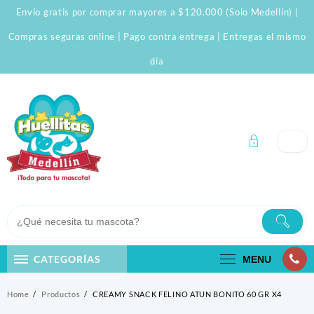
Skip
Envío gratis por comprar mayores a $120.000 (Solo Medellín) |
to
content
Compras seguras online | Pago contra entrega | Entregas el mismo
día
CATEGORÍAS
MENU
Home
Productos
CREAMY SNACK FELINO ATUN BONITO 60 GR X4