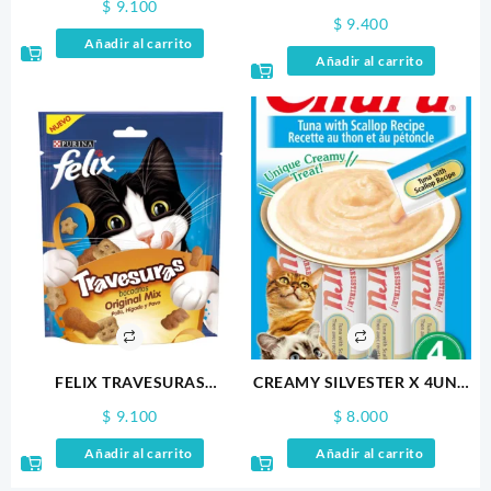
$
9.100
100GR
$
9.400
Añadir al carrito
Añadir al carrito
FELIX TRAVESURAS
CREAMY SILVESTER X 4UND
ORIGINAL MIX 60GR.0
ATUN Y VIERA
$
9.100
$
8.000
Añadir al carrito
Añadir al carrito