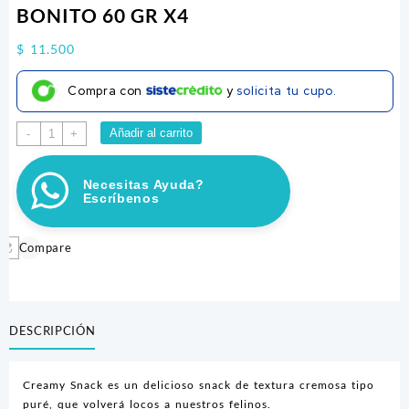
BONITO 60 GR X4
$
11.500
Compra con
y
solicita tu cupo.
CREAMY
Añadir al carrito
-
+
SNACK
FELINO
Necesitas Ayuda?
ATUN
Escríbenos
BONITO
60
GR
Compare
X4
cantidad
DESCRIPCIÓN
Creamy Snack es un delicioso snack de textura cremosa tipo
puré, que volverá locos a nuestros felinos.