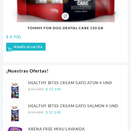
TOMMY FOR DOG DENTAL CARE 150 GR
$
8.900
$
2
Añadir al carrito
¡Nuestras Ofertas!
HEALTHY BITES CREAM GATO ATUN 4 UND
Original
Current
$
13.600
$
12.240
price
price
was:
is:
HEALTHY BITES CREAM GATO SALMON 4 UND
$ 13.600.
$ 12.240.
Original
Current
$
13.600
$
12.240
price
price
was:
is:
ARENA FREE MIAU LAVANDA
$ 13.600.
$ 12.240.