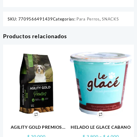
SKU:
7709566491439
Categorías:
Para Perros
,
SNACKS
Productos relacionados
AGILITY GOLD PREMIOS
HELADO LE GLACE CABANO
250GR
Price
$
20.000
$
3.900
–
$
6.000