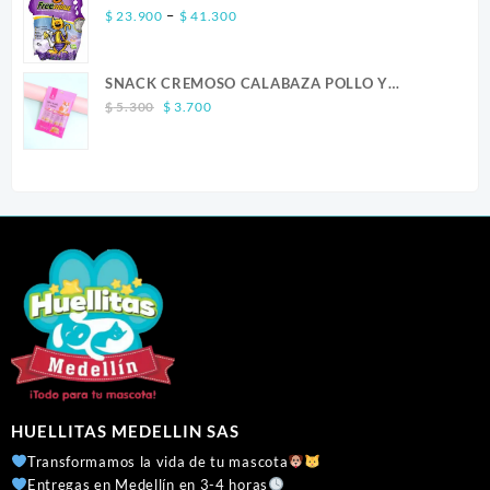
Price
–
$
23.900
$
41.300
range:
$ 23.900
SNACK CREMOSO CALABAZA POLLO Y
through
Original
Current
SALMON CANINO X 5
$ 41.300
$
5.300
$
3.700
price
price
was:
is:
$ 5.300.
$ 3.700.
HUELLITAS MEDELLIN SAS
Transformamos la vida de tu mascota
Entregas en Medellín en 3-4 horas