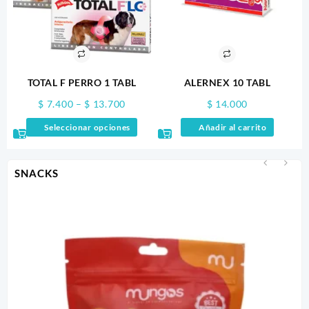
TOTAL F PERRO 1 TABL
ALERNEX 10 TABL
Price
$
7.400
–
$
13.700
$
14.000
range:
Este
Seleccionar opciones
Añadir al carrito
$ 7.400
producto
through
tiene
$ 13.700
múltiples
SNACKS
variantes.
Las
opciones
se
pueden
elegir
en
la
página