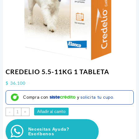
CREDELIO 5.5-11KG 1 TABLETA
$
36.100
Compra con
y
solicita tu cupo.
CREDELIO
Añadir al carrito
-
+
5.5-
11KG
Necesitas Ayuda?
1
Escríbenos
TABLETA