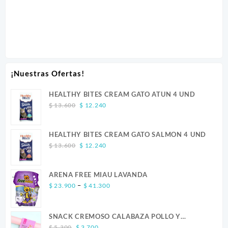
¡Nuestras Ofertas!
HEALTHY BITES CREAM GATO ATUN 4 UND
Original
Current
$
13.600
$
12.240
price
price
was:
is:
HEALTHY BITES CREAM GATO SALMON 4 UND
$ 13.600.
$ 12.240.
Original
Current
$
13.600
$
12.240
price
price
was:
is:
ARENA FREE MIAU LAVANDA
$ 13.600.
$ 12.240.
Price
–
$
23.900
$
41.300
range:
$ 23.900
SNACK CREMOSO CALABAZA POLLO Y
through
Original
Current
SALMON CANINO X 5
$ 41.300
$
5.300
$
3.700