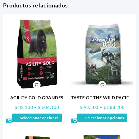
Productos relacionados
AGILITY GOLD GRANDES
TASTE OF THE WILD PACIFIC
CACHORROS
STREAM PUPPY
Price
Price
$
32.100
–
$
306.100
$
93.500
–
$
388.200
range:
range:
Este
Este
Seleccionar opciones
Seleccionar opciones
$ 32.100
$ 93.5
producto
produ
through
throug
tiene
tiene
$ 306.100
$ 388.
múltiples
múltip