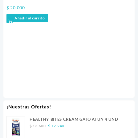
$
20.000
Añadir al carrito
$
1
¡Nuestras Ofertas!
HEALTHY BITES CREAM GATO ATUN 4 UND
Original
Current
$
13.600
$
12.240
price
price