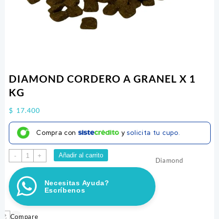
DIAMOND CORDERO A GRANEL X 1
KG
$
17.400
Compra con
y
solicita tu cupo.
DIAMOND
Añadir al carrito
-
+
Diamond
CORDERO
A
Necesitas Ayuda?
GRANEL
Escríbenos
X
1
KG
Compare