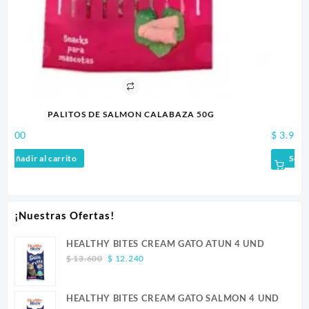
G
HELADO LE GLACE MANTEQUILLA DE MANI
Price
$
3.900
–
$
6.000
range:
Seleccionar opciones
$ 3.900
through
$ 6.000
¡Nuestras Ofertas!
HEALTHY BITES CREAM GATO ATUN 4 UND
Original
Current
$
13.600
$
12.240
price
price
was:
is:
HEALTHY BITES CREAM GATO SALMON 4 UND
$ 13.600.
$ 12.240.