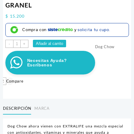
GRANEL
$
15.200
Compra con
y
solicita tu cupo.
DOG
Añadir al carrito
-
+
Dog Chow
CHOW
EDAD
Necesitas Ayuda?
MADURA
Escríbenos
1KG
GRANEL
cantidad
Compare
DESCRIPCIÓN
MARCA
Dog Chow ahora vienen con EXTRALIFE una mezcla especial
con antioxidantes, vitaminas y minerales que ayuda a