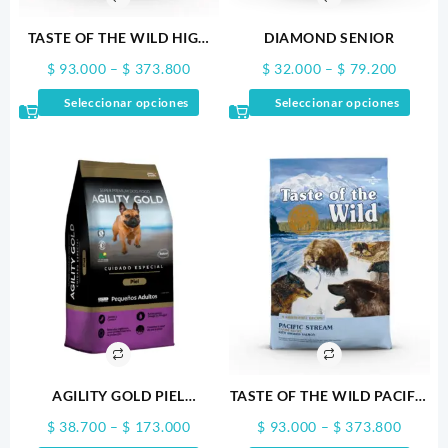
TASTE OF THE WILD HIGH
DIAMOND SENIOR
PRAIRIE
Price
Price
$
93.000
–
$
373.800
$
32.000
–
$
79.200
range:
range:
Este
Este
Seleccionar opciones
Seleccionar opciones
$ 93.000
$ 32.0
producto
produ
through
throug
tiene
tiene
$ 373.800
$ 79.2
múltiples
múltip
variantes.
varian
Las
Las
opciones
opcio
se
se
pueden
puede
elegir
elegir
en
en
la
la
página
págin
de
de
producto
produ
AGILITY GOLD PIEL
TASTE OF THE WILD PACIFIC
PEQUEÑOS ADULTOS
STREAM
Price
Price
$
38.700
–
$
173.000
$
93.000
–
$
373.800
range:
range: