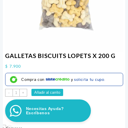
GALLETAS BISCUITS LOPETS X 200 G
$
7.900
Compra con
y
solicita tu cupo.
GALLETAS
Añadir al carrito
-
+
BISCUITS
LOPETS
Necesitas Ayuda?
X
Escríbenos
200
G
cantidad