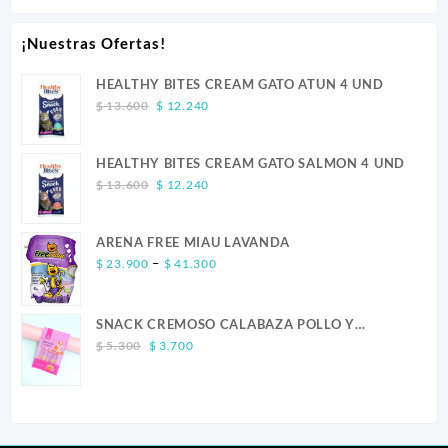
¡Nuestras Ofertas!
HEALTHY BITES CREAM GATO ATUN 4 UND
Original
Current
$
13.600
$
12.240
price
price
was:
is:
HEALTHY BITES CREAM GATO SALMON 4 UND
$ 13.600.
$ 12.240.
Original
Current
$
13.600
$
12.240
price
price
was:
is:
ARENA FREE MIAU LAVANDA
$ 13.600.
$ 12.240.
Price
–
$
23.900
$
41.300
range:
$ 23.900
SNACK CREMOSO CALABAZA POLLO Y
through
Original
Current
SALMON CANINO X 5
$ 41.300
$
5.300
$
3.700
price
price
was:
is:
$ 5.300.
$ 3.700.