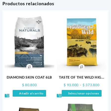
Productos relacionados
DIAMOND SKIN COAT 6LB
TASTE OF THE WILD HIGH
PRAIRIE
Price
$
80.800
$
93.000
–
$
373.800
range:
Este
Añadir al carrito
Seleccionar opciones
$ 93.0
produ
throug
tiene
$ 373.
múltip