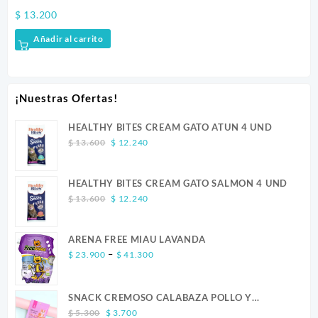
$
13.200
$
2
Añadir al carrito
¡Nuestras Ofertas!
HEALTHY BITES CREAM GATO ATUN 4 UND
Original
Current
$
13.600
$
12.240
price
price
was:
is:
HEALTHY BITES CREAM GATO SALMON 4 UND
$ 13.600.
$ 12.240.
Original
Current
$
13.600
$
12.240
price
price
was:
is:
ARENA FREE MIAU LAVANDA
$ 13.600.
$ 12.240.
Price
–
$
23.900
$
41.300
range:
$ 23.900
SNACK CREMOSO CALABAZA POLLO Y
through
Original
Current
SALMON CANINO X 5
$ 41.300
$
5.300
$
3.700