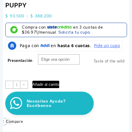
PUPPY
Price
$
93.500
–
$
388.200
range:
Compra con
en
3
cuotas de
$ 93.500
$36.971/mensual.
Solicita tu cupo.
through
$ 388.200
Presentación
Taste of the wild
TASTE
Añadir al carrito
-
+
OF
THE
Necesitas Ayuda?
WILD
Escríbenos
HIGH
PRAIRIE
PUPPY
Compare
cantidad