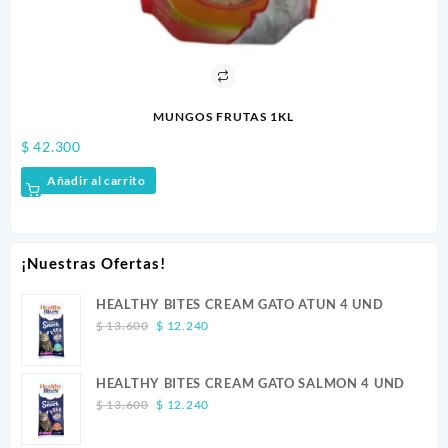
MUNGOS FRUTAS 1KL
B
$
42.300
$
7
Añadir al carrito
¡Nuestras Ofertas!
HEALTHY BITES CREAM GATO ATUN 4 UND
Original
Current
$
13.600
$
12.240
price
price
was:
is:
HEALTHY BITES CREAM GATO SALMON 4 UND
$ 13.600.
$ 12.240.
Original
Current
$
13.600
$
12.240
price
price
was:
is: