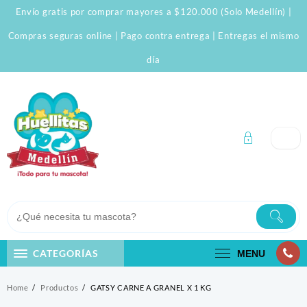
Skip
Envío gratis por comprar mayores a $120.000 (Solo Medellín) |
to
content
Compras seguras online | Pago contra entrega | Entregas el mismo
día
CATEGORÍAS
MENU
Home
Productos
GATSY CARNE A GRANEL X 1 KG