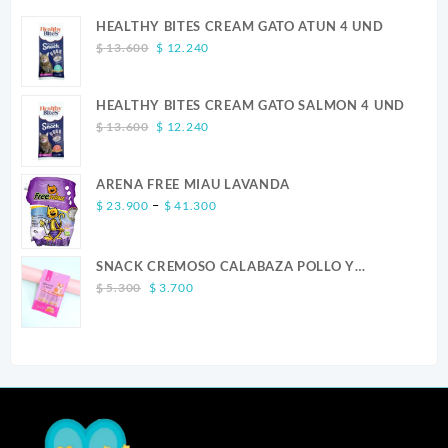
HEALTHY BITES CREAM GATO ATUN 4 UND
Original
Current
$
13.600
$
12.240
price
price
was:
is:
HEALTHY BITES CREAM GATO SALMON 4 UND
$ 13.600.
$ 12.240.
Original
Current
$
13.600
$
12.240
price
price
was:
is:
ARENA FREE MIAU LAVANDA
$ 13.600.
$ 12.240.
Price
–
$
23.900
$
41.300
range:
$ 23.900
SNACK CREMOSO CALABAZA POLLO Y
through
Original
Current
SALMON CANINO X 5
$ 41.300
$
5.300
$
3.700
price
price
was:
is:
$ 5.300.
$ 3.700.