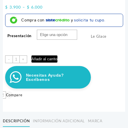
Price
$
3.900
–
$
6.000
range:
Compra con
y
solicita tu cupo.
$ 3.900
through
Presentación
$ 6.000
Le Glace
HELADO
Añadir al carrito
-
+
LE
GLACE
Necesitas Ayuda?
GALLETA
Escríbenos
cantidad
Compare
DESCRIPCIÓN
INFORMACIÓN ADICIONAL
MARCA