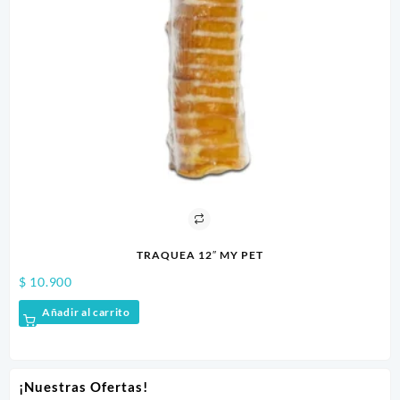
TRAQUEA 12″ MY PET
$
10.900
$
7.9
Añadir al carrito
A
¡Nuestras Ofertas!