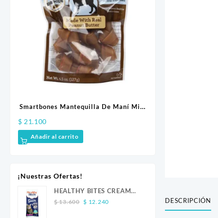
ITH
Smartbones Mantequilla De Maní Mini
OREJA DE RE
X 8 Unidades
$
21.100
$
10.500
Añadir al carrito
Añadir al carrito
¡Nuestras Ofertas!
HEALTHY BITES CREAM
DESCRIPCIÓN
Original
Current
GATO ATUN 4 UND
$
13.600
$
12.240
price
price