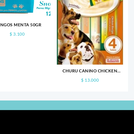
NGOS MENTA 50GR
$
3.100
CHURU CANINO CHICKEN
RECIPE X4
$
13.000