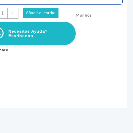
MUNGOS
Añadir al carrito
+
Mungos
CACHORRO
00GR
antidad
Necesitas Ayuda?
Escríbenos
pare
ACK CREMOSO CALABAZA
CHURU BITES DOG CHICKEN W
NERA Y POLLO CANINO X 5
TUNA 8 UND
$
27.700
r al carrito
Añadir al carrito