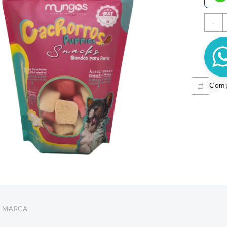
-
2
c
Com
MUNGOS MENTA 50GR
$
3.100
S X2 MYPET
SN
Añadir al carrito
TER
$
5.300
Añadi
MARCA