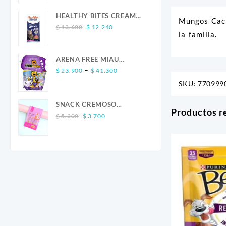
was:
is:
$ 13.600.
$ 12.240.
HEALTHY BITES CREAM
Mungos Cach
Original
Current
GATO SALMON 4 UND
$
13.600
$
12.240
la familia.
price
price
was:
is:
$ 13.600.
$ 12.240.
ARENA FREE MIAU
Price
LAVANDA
–
$
23.900
$
41.300
range:
SKU:
770999
$ 23.900
through
SNACK CREMOSO
Productos r
$ 41.300
Original
Current
CALABAZA POLLO Y
$
5.300
$
3.700
price
price
SALMON CANINO X 5
was:
is:
$ 5.300.
$ 3.700.