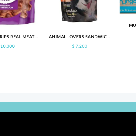
MU
RIPS REAL MEAT
ANIMAL LOVERS SANDWICH
3OZ
200GR
10.300
$
7.200