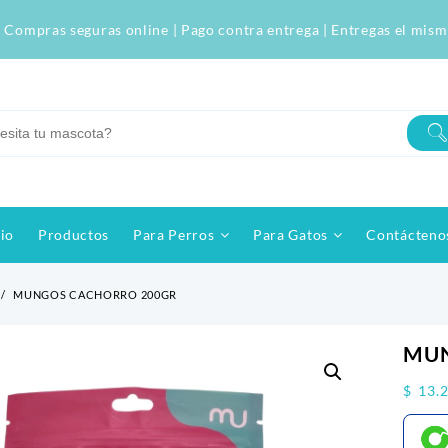
 Compras seguras online | Pago contra entrega | Entregas el mism
cio
Productos
Para Perros
Para Gatos
Contácteno
MUNGOS CACHORRO 200GR
-
$
0
MUN
$
13.