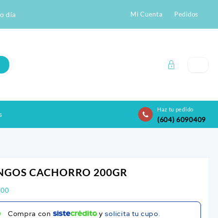
o día
Mi Cuenta
Pedidos
Haz tu pedido
s
(604) 6090409
GOS CACHORRO 200GR
200
Compra con
y
solicita tu cupo.