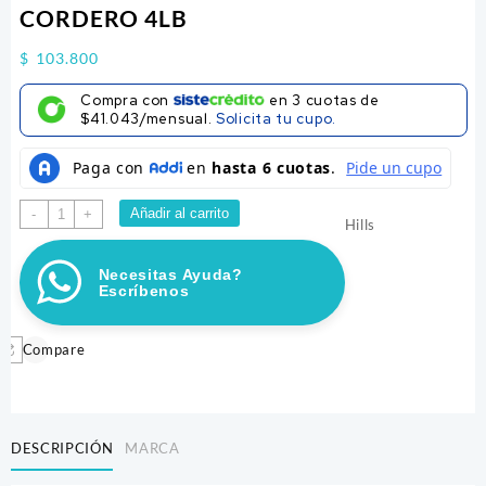
CORDERO 4LB
$
103.800
Compra con
en
3
cuotas de
$41.043/mensual.
Solicita tu cupo.
HILLS
Añadir al carrito
-
+
Hills
ADULTO
SMALL
Necesitas Ayuda?
PAWS
Escríbenos
CORDERO
4LB
cantidad
Compare
DESCRIPCIÓN
MARCA