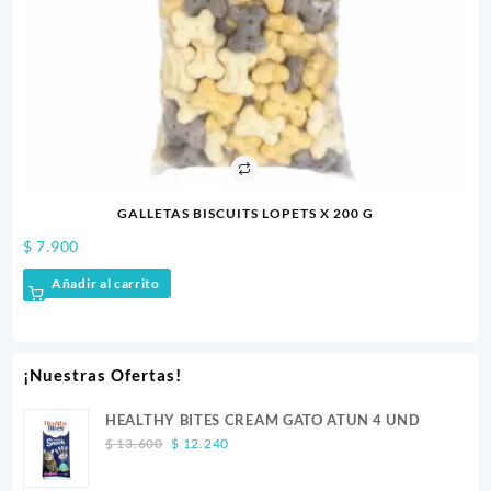
GALLETAS BISCUITS LOPETS X 200 G
$
7.900
$
7
Añadir al carrito
¡Nuestras Ofertas!
HEALTHY BITES CREAM GATO ATUN 4 UND
Original
Current
$
13.600
$
12.240
price
price
was:
is: