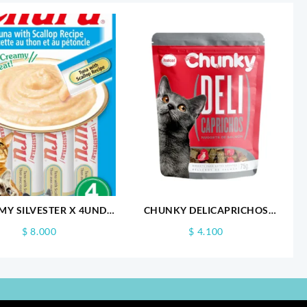
MY SILVESTER X 4UND
CHUNKY DELICAPRICHOS
ATUN Y VIERA
GATOS X 75GR
$
8.000
$
4.100