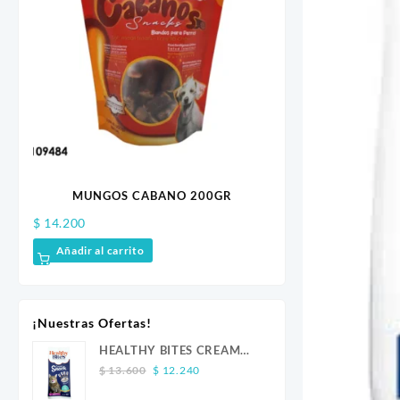
MUNGOS CABANO 200GR
BEGGIN STRIPS 
$
14.200
$
10.300
Añadir al carrito
Añadir al carrito
¡Nuestras Ofertas!
HEALTHY BITES CREAM
Original
Current
GATO ATUN 4 UND
$
13.600
$
12.240
price
price