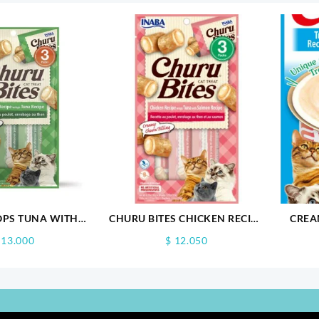
OPS TUNA WITH
CHURU BITES CHICKEN RECIPE
CREA
CHICKEN RECIPE VERDE X 4
WRAPS TUNA WITH SALMON
13.000
$
12.050
RECIPE X3