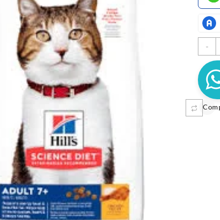
H
-
F
A
4
c
MUNGOS FRUTAS 50GR
$
11.10
$
3.100
Com
REAL MEAT 3OZ
Sele
Añadir al carrito