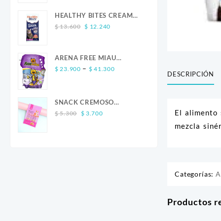
was:
is:
$ 13.600.
$ 12.240.
HEALTHY BITES CREAM
Original
Current
GATO SALMON 4 UND
$
13.600
$
12.240
price
price
was:
is:
$ 13.600.
$ 12.240.
ARENA FREE MIAU
Price
LAVANDA
–
$
23.900
$
41.300
DESCRIPCIÓN
range:
$ 23.900
through
SNACK CREMOSO
$ 41.300
El alimento
Original
Current
CALABAZA POLLO Y
$
5.300
$
3.700
price
price
SALMON CANINO X 5
mezcla sinér
was:
is:
$ 5.300.
$ 3.700.
Categorías:
A
Productos r