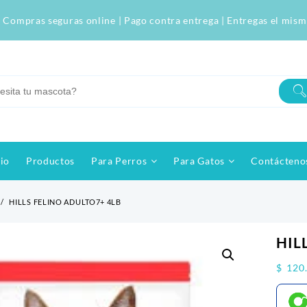
 Compras seguras online | Pago contra entrega | Entregas el mism
cio
Productos
Para Perros
Para Gatos
Contácteno
HILLS FELINO ADULTO7+ 4LB
HIL
$
120