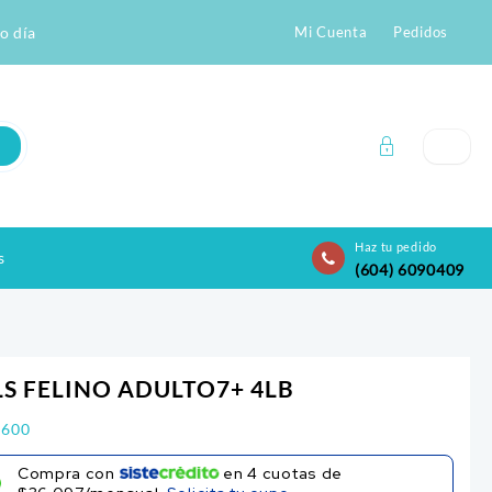
o día
Mi Cuenta
Pedidos
Haz tu pedido
s
(604) 6090409
LS FELINO ADULTO7+ 4LB
.600
Compra con
en
4
cuotas de