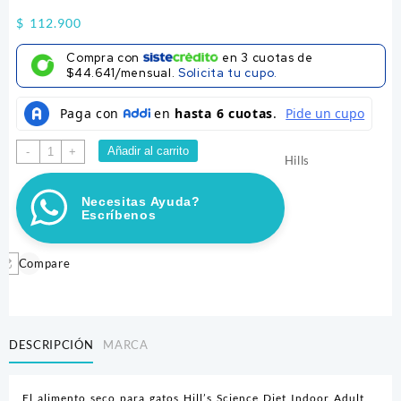
$
112.900
Compra con
en
3
cuotas de
$44.641/mensual.
Solicita tu cupo.
HILLS
Añadir al carrito
-
+
Hills
FELINO
INDOOR
Necesitas Ayuda?
11+4LB
Escríbenos
cantidad
Compare
DESCRIPCIÓN
MARCA
El alimento seco para gatos Hill’s Science Diet Indoor Adult