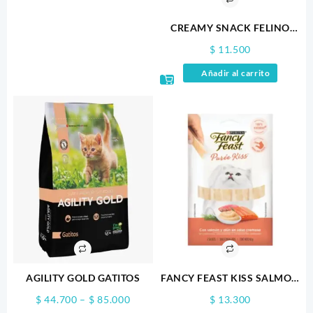
CREAMY SNACK FELINO
SALMON 60GR X 4
$
11.500
Añadir al carrito
AGILITY GOLD GATITOS
FANCY FEAST KISS SALMON
X 100GR
Price
$
44.700
–
$
85.000
$
13.300