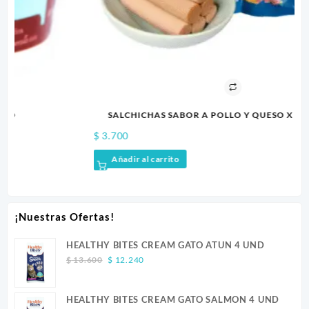
SALCHICHAS SABOR A POLLO Y QUESO X 10 CALABAZA
$
3.700
$
7
Añadir al carrito
¡Nuestras Ofertas!
HEALTHY BITES CREAM GATO ATUN 4 UND
Original
Current
$
13.600
$
12.240
price
price
was:
is:
HEALTHY BITES CREAM GATO SALMON 4 UND
$ 13.600.
$ 12.240.