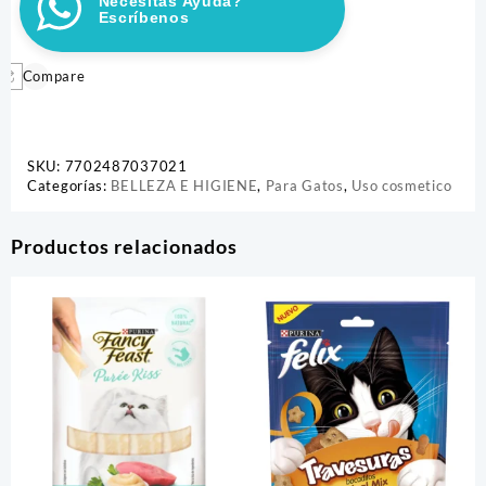
Necesitas Ayuda?
ARBOL
Escríbenos
DE
TÉ
90GR
Compare
cantidad
SKU:
7702487037021
Categorías:
BELLEZA E HIGIENE
,
Para Gatos
,
Uso cosmetico
Productos relacionados