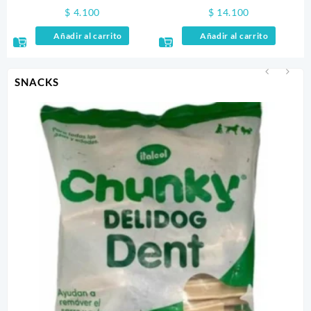
GATOS X 75GR
SALMON 85GR
$
4.100
$
14.100
Añadir al carrito
Añadir al carrito
SNACKS