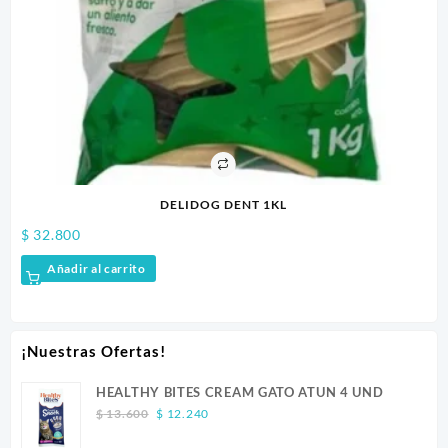
DELIDOG DENT 1KL
$
42.300
al carrito
Añadir al carr
¡Nuestras Ofertas!
HEALTHY BITES CREAM GATO ATUN 4 UND
Original
Current
$
13.600
$
12.240
price
price