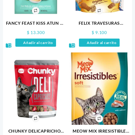
FANCY FEAST KISS ATUN X4
FELIX TRAVESURAS
100GR
ORIGINAL MIX 60GR.0
$
13.300
$
9.100
Añadir al carrito
Añadir al carrito
CHUNKY DELICAPRICHOS
MEOW MIX IRRESISTIBLE