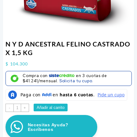
N Y D ANCESTRAL FELINO CASTRADO
X 1,5 KG
$
104.300
Compra con
en
3
cuotas de
$41.241/mensual.
Solicita tu cupo.
N
Añadir al carrito
-
+
Y
D
Necesitas Ayuda?
ANCESTRAL
Escríbenos
FELINO