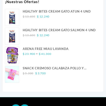
¡Nuestras Ofertas!
HEALTHY BITES CREAM GATO ATUN 4 UND
Original
Current
$
13.600
$
12.240
price
price
was:
is:
HEALTHY BITES CREAM GATO SALMON 4 UND
$ 13.600.
$ 12.240.
Original
Current
$
13.600
$
12.240
price
price
was:
is:
ARENA FREE MIAU LAVANDA
$ 13.600.
$ 12.240.
Price
–
$
23.900
$
41.300
range:
$ 23.900
SNACK CREMOSO CALABAZA POLLO Y
through
Original
Current
SALMON CANINO X 5
$ 41.300
$
5.300
$
3.700
price
price
was:
is:
$ 5.300.
$ 3.700.