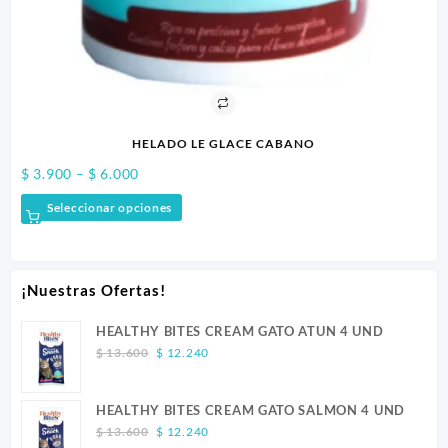
HELADO LE GLACE CABANO
Price
$
3.900
–
$
6.000
$
8
range:
Seleccionar opciones
$ 3.900
through
$ 6.000
¡Nuestras Ofertas!
HEALTHY BITES CREAM GATO ATUN 4 UND
Original
Current
$
13.600
$
12.240
price
price
was:
is:
HEALTHY BITES CREAM GATO SALMON 4 UND
$ 13.600.
$ 12.240.
Original
Current
$
13.600
$
12.240