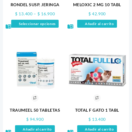
RONDEL SUSP. JERINGA
MELOXIC 2 MG 10 TABL
Price
$
13.400
–
$
16.900
$
42.900
range:
Este
Seleccionar opciones
Añadir al carrito
$ 13.400
producto
through
tiene
$ 16.900
múltiples
variantes.
Las
opciones
se
pueden
elegir
en
la
página
de
producto
TRAUMEEL 50 TABLETAS
TOTAL F GATO 1 TABL
$
94.900
$
13.400
Añadir al carrito
Añadir al carrito