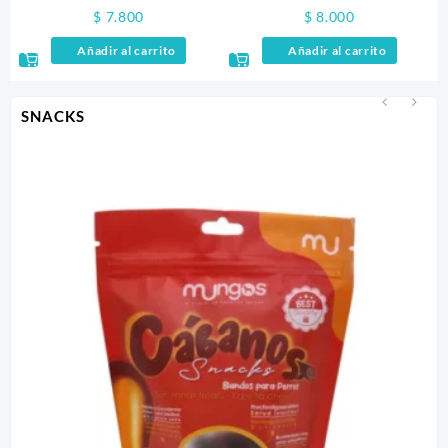
PELOS 100GR
ATUN Y VIERA
$
7.800
$
8.000
Añadir al carrito
Añadir al carrito
SNACKS