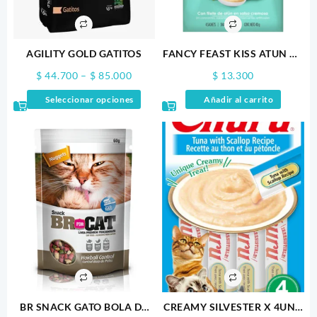
AGILITY GOLD GATITOS
FANCY FEAST KISS ATUN X4
100GR
Price
$
44.700
–
$
85.000
$
13.300
range:
Este
Seleccionar opciones
Añadir al carrito
$ 44.700
producto
through
tiene
$ 85.000
múltiples
variantes.
Las
opciones
se
pueden
elegir
en
la
página
de
producto
BR SNACK GATO BOLA DE
CREAMY SILVESTER X 4UND