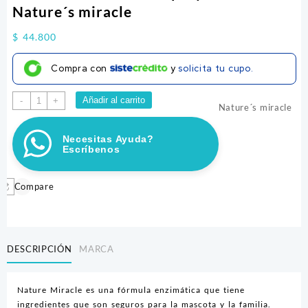
Nature´s miracle
$
44.800
Compra con
y
solicita tu cupo.
No
Añadir al carrito
-
+
Nature´s miracle
Mas
Marcas
Necesitas Ayuda?
Gato
Escríbenos
Spray
24OZ
Nature
Compare
´s
miracle
cantidad
DESCRIPCIÓN
MARCA
Nature Miracle es una fórmula enzimática que tiene
ingredientes que son seguros para la mascota y la familia.