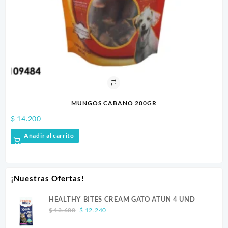
MUNGOS CABANO 200GR
$
14.200
$
2
Añadir al carrito
¡Nuestras Ofertas!
HEALTHY BITES CREAM GATO ATUN 4 UND
Original
Current
$
13.600
$
12.240
price
price