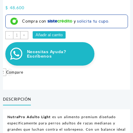
$
48.600
Compra con
y
solicita tu cupo.
NUTRA
Añadir al carrito
-
+
PRO
ADULTO
Necesitas Ayuda?
LIGHT
Escríbenos
X
2
KG
Compare
cantidad
DESCRIPCIÓN
NutraPro Adulto Light
es un alimento premium diseñado
específicamente para perros adultos de razas medianas y
grandes que luchan contra el sobrepeso. Con un balance ideal