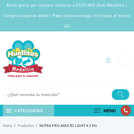
Skip
Envío gratis por comprar mayores a $120.000 (Solo Medellín) |
to
content
Compras seguras online | Pago contra entrega | Entregas el mismo
día
CATEGORÍAS
MENU
Home
Productos
NUTRA PRO ADULTO LIGHT X 2 KG