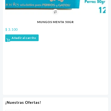
MUNGOS MENTA 50GR
$
3.100
Añadir al carrito
$
1
¡Nuestras Ofertas!