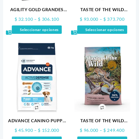
AGILITY GOLD GRANDES
TASTE OF THE WILD
CACHORROS
SOUTHWEST CANYON
Price
Price
$
32.100
–
$
306.100
$
93.000
–
$
373.700
range:
range:
Este
Este
Seleccionar opciones
Seleccionar opciones
$ 32.100
$ 93.0
producto
produ
through
throug
tiene
tiene
$ 306.100
$ 373.
múltiples
múltip
variantes.
varian
Las
Las
opciones
opcio
se
se
pueden
puede
elegir
elegir
en
en
la
la
página
págin
de
de
producto
produ
ADVANCE CANINO PUPPY
TASTE OF THE WILD
MINI
LOWLAND CREEK
Price
Price
$
45.900
–
$
152.000
$
96.000
–
$
249.400
range:
range: