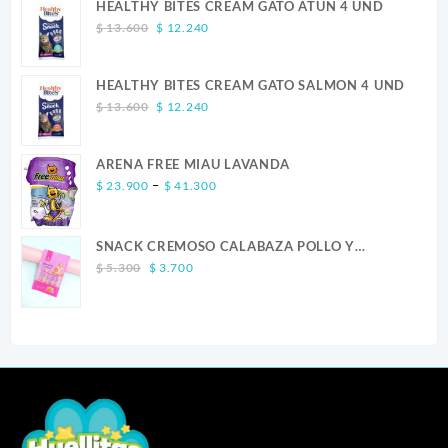
HEALTHY BITES CREAM GATO ATUN 4 UND
Original
Current
$
13.600
$
12.240
price
price
was:
is:
HEALTHY BITES CREAM GATO SALMON 4 UND
$ 13.600.
$ 12.240.
Original
Current
$
13.600
$
12.240
price
price
was:
is:
ARENA FREE MIAU LAVANDA
$ 13.600.
$ 12.240.
Price
–
$
23.900
$
41.300
range:
$ 23.900
SNACK CREMOSO CALABAZA POLLO Y
through
Original
Current
SALMON CANINO X 5
$ 41.300
$
5.300
$
3.700
price
price
was:
is:
$ 5.300.
$ 3.700.