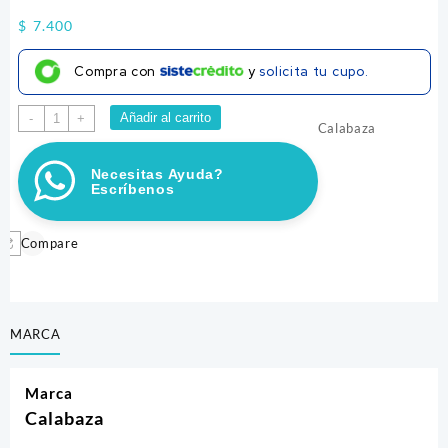
$
7.400
Compra con
y
solicita tu cupo.
PALITOS
Añadir al carrito
-
+
Calabaza
DE
TERNERA
Necesitas Ayuda?
CALABAZA
Escríbenos
50G
cantidad
Compare
MARCA
Marca
Calabaza