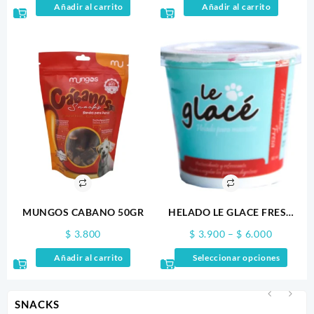
Añadir al carrito
Añadir al carrito
MUNGOS CABANO 50GR
HELADO LE GLACE FRESA
110ML
Price
$
3.800
$
3.900
–
$
6.000
range:
Este
Añadir al carrito
Seleccionar opciones
$ 3.900
produ
through
tiene
$ 6.000
múltip
SNACKS
varian