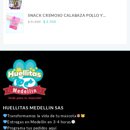
range:
$ 23.900
SNACK CREMOSO CALABAZA POLLO Y
through
Original
Current
SALMON CANINO X 5
$ 41.300
$
5.300
$
3.700
price
price
was:
is:
$ 5.300.
$ 3.700.
HUELLITAS MEDELLIN SAS
Transformamos la vida de tu mascota
Entregas en Medellín en 3-4 horas
Programa tus pedidos aquí