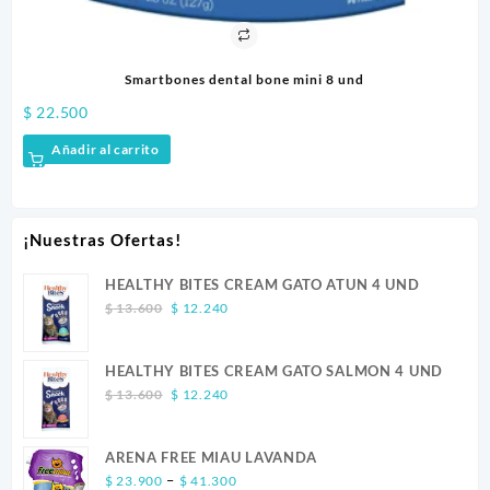
Smartbones dental bone mini 8 und
$
22.500
$
1
Añadir al carrito
¡Nuestras Ofertas!
HEALTHY BITES CREAM GATO ATUN 4 UND
Original
Current
$
13.600
$
12.240
price
price
was:
is:
HEALTHY BITES CREAM GATO SALMON 4 UND
$ 13.600.
$ 12.240.
Original
Current
$
13.600
$
12.240
price
price
was:
is:
ARENA FREE MIAU LAVANDA
$ 13.600.
$ 12.240.
Price
–
$
23.900
$
41.300