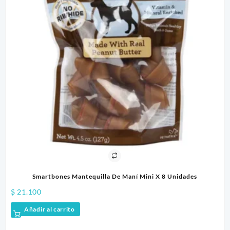
$
1
Smartbones Mantequilla De Maní Mini X 8 Unidades
$
21.100
Añadir al carrito