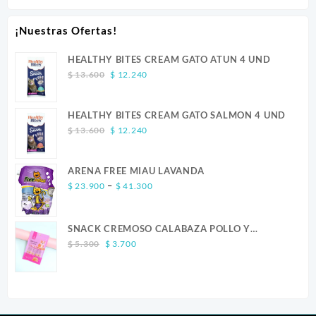
¡Nuestras Ofertas!
HEALTHY BITES CREAM GATO ATUN 4 UND
Original
Current
$
13.600
$
12.240
price
price
was:
is:
HEALTHY BITES CREAM GATO SALMON 4 UND
$ 13.600.
$ 12.240.
Original
Current
$
13.600
$
12.240
price
price
was:
is:
ARENA FREE MIAU LAVANDA
$ 13.600.
$ 12.240.
Price
–
$
23.900
$
41.300
range:
$ 23.900
SNACK CREMOSO CALABAZA POLLO Y
through
Original
Current
SALMON CANINO X 5
$ 41.300
$
5.300
$
3.700
price
price
was:
is:
$ 5.300.
$ 3.700.