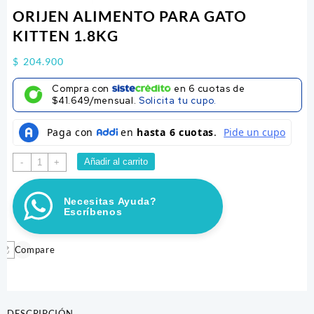
ORIJEN ALIMENTO PARA GATO
KITTEN 1.8KG
$
204.900
Compra con
en
6
cuotas de
$41.649/mensual.
Solicita tu cupo.
ORIJEN
Añadir al carrito
-
+
ALIMENTO
PARA
Necesitas Ayuda?
GATO
Escríbenos
KITTEN
1.8KG
cantidad
Compare
DESCRIPCIÓN