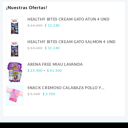
¡Nuestras Ofertas!
HEALTHY BITES CREAM GATO ATUN 4 UND
Original
Current
$
13.600
$
12.240
price
price
was:
is:
HEALTHY BITES CREAM GATO SALMON 4 UND
$ 13.600.
$ 12.240.
Original
Current
$
13.600
$
12.240
price
price
was:
is:
ARENA FREE MIAU LAVANDA
$ 13.600.
$ 12.240.
Price
–
$
23.900
$
41.300
range:
$ 23.900
SNACK CREMOSO CALABAZA POLLO Y
through
Original
Current
SALMON CANINO X 5
$ 41.300
$
5.300
$
3.700
price
price
was:
is:
$ 5.300.
$ 3.700.