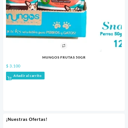
MUNGOS FRUTAS 50GR
$
3.100
Añadir al carrito
$
8
¡Nuestras Ofertas!