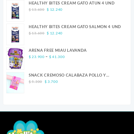
HEALTHY BITES CREAM GATO ATUN 4 UND
Original
Current
$
13.600
$
12.240
price
price
was:
is:
HEALTHY BITES CREAM GATO SALMON 4 UND
$ 13.600.
$ 12.240.
Original
Current
$
13.600
$
12.240
price
price
was:
is:
ARENA FREE MIAU LAVANDA
$ 13.600.
$ 12.240.
Price
–
$
23.900
$
41.300
range:
$ 23.900
SNACK CREMOSO CALABAZA POLLO Y
through
Original
Current
SALMON CANINO X 5
$ 41.300
$
5.300
$
3.700
price
price
was:
is:
$ 5.300.
$ 3.700.