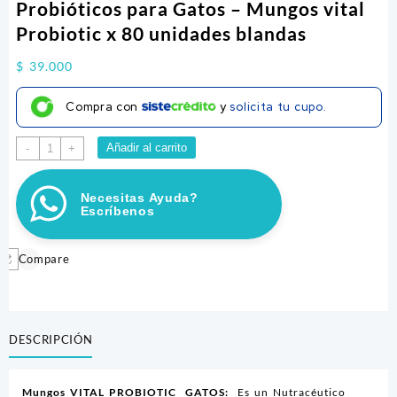
Probióticos para Gatos – Mungos vital
Probiotic x 80 unidades blandas
$
39.000
Compra con
y
solicita tu cupo.
Probióticos
Añadir al carrito
-
+
para
Gatos
Necesitas Ayuda?
–
Escríbenos
Mungos
vital
Probiotic
Compare
x
80
unidades
blandas
DESCRIPCIÓN
cantidad
Mungos VITAL PROBIOTIC GATOS:
Es un Nutracéutico