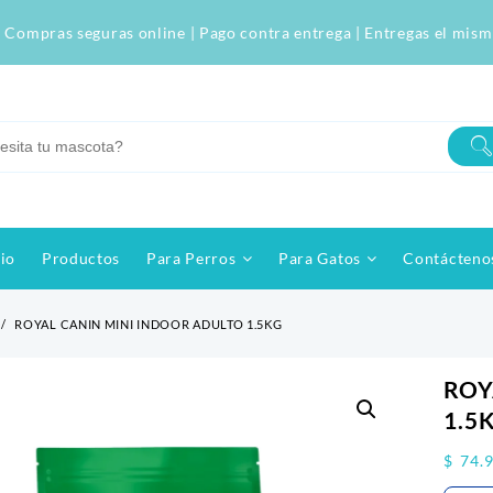
 Compras seguras online | Pago contra entrega | Entregas el mism
cio
Productos
Para Perros
Para Gatos
Contácteno
ROYAL CANIN MINI INDOOR ADULTO 1.5KG
ROY
1.5
$
74.