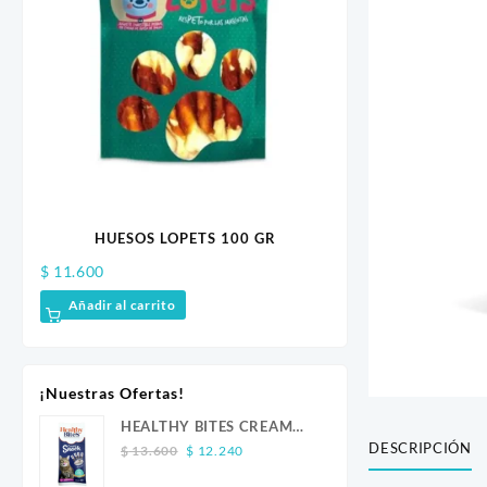
X 10
HUESOS LOPETS 100 GR
WOW CAN SAL
$
11.600
$
8.200
Añadir al carrito
Añadir al carrito
¡Nuestras Ofertas!
HEALTHY BITES CREAM
DESCRIPCIÓN
Original
Current
GATO ATUN 4 UND
$
13.600
$
12.240
price
price