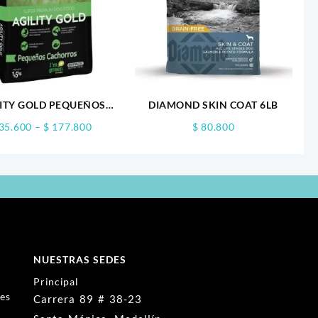
LITY GOLD PEQUEÑOS
DIAMOND SKIN COAT 6LB
CACHORROS
Price
35.600
–
$
177.800
$
80.800
range:
$ 35.600
through
$ 177.800
NUESTRAS SEDES
Principal
nes
Carrera 89 # 38-23