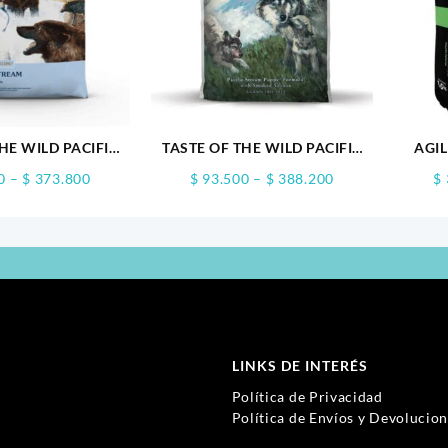
HE WILD PACIFIC
TASTE OF THE WILD PACIFIC
AGI
TREAM
STREAM PUPPY
Price
Price
0
–
$
373.800
$
93.500
–
$
388.200
$
range:
range:
$ 93.000
$ 93.500
through
through
$ 373.800
$ 388.200
LINKS DE INTERÉS
Política de Privacidad
Política de Envíos y Devolucio