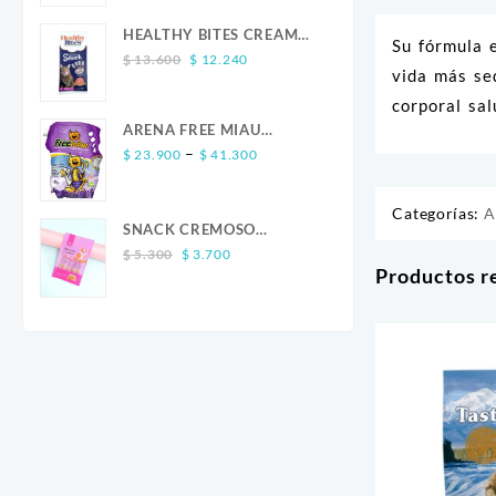
was:
is:
$ 13.600.
$ 12.240.
HEALTHY BITES CREAM
Su fórmula e
Original
Current
GATO SALMON 4 UND
$
13.600
$
12.240
vida más se
price
price
was:
is:
corporal sa
$ 13.600.
$ 12.240.
ARENA FREE MIAU
Price
LAVANDA
–
$
23.900
$
41.300
range:
$ 23.900
Categorías:
A
through
SNACK CREMOSO
$ 41.300
Original
Current
CALABAZA POLLO Y
$
5.300
$
3.700
Productos r
price
price
SALMON CANINO X 5
was:
is:
$ 5.300.
$ 3.700.