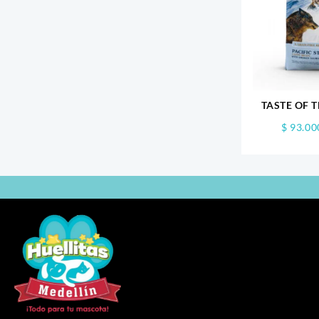
TASTE OF T
S
$
93.00