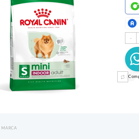
R
-
C
M
A
1
MON 300GR
HELADO LE GLACE MANTEQUILLA DE
CHU
c
MANI
Com
Price
$
3.900
–
$
6.000
$
8.900
range:
Seleccionar opciones
Añadi
$ 3.900
through
$ 6.000
MARCA