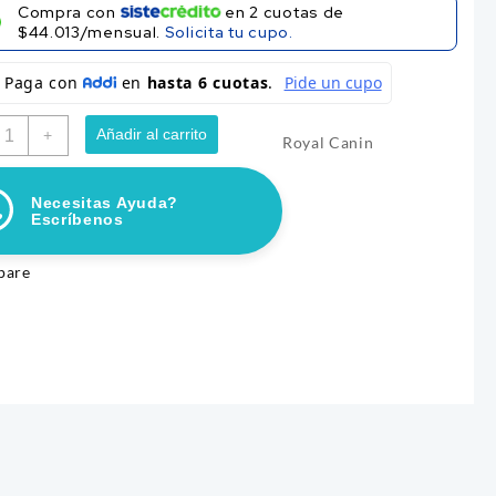
Compra con
en
2
cuotas de
$44.013/mensual.
Solicita tu cupo.
OYAL
Añadir al carrito
+
Royal Canin
ANIN
INI
INDOOR
Necesitas Ayuda?
DULTO
Escríbenos
.5KG
NKY DELIDOG DENT 150GR
SALCHICHAS SABOR A TERNERA 
antidad
CALABAZA
pare
$
3.700
r al carrito
Añadir al carrito