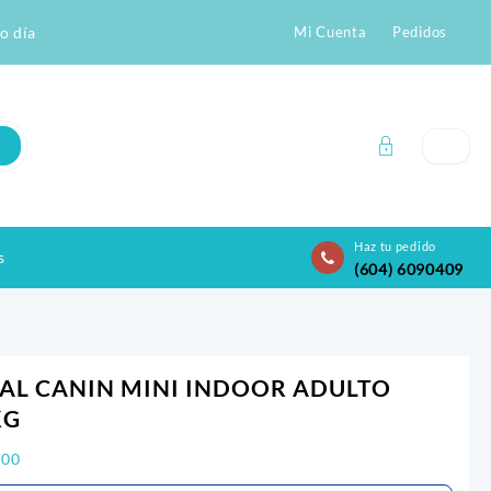
o día
Mi Cuenta
Pedidos
Haz tu pedido
s
(604) 6090409
AL CANIN MINI INDOOR ADULTO
KG
900