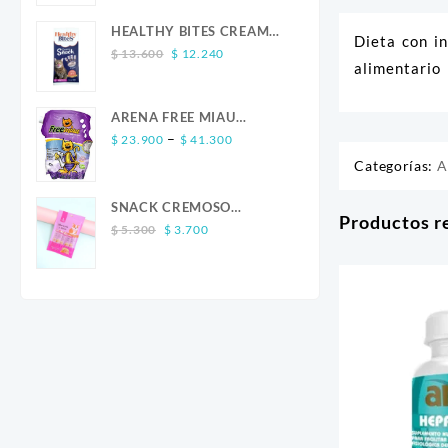
was:
is:
$ 13.600.
$ 12.240.
HEALTHY BITES CREAM
Dieta con i
Original
Current
GATO SALMON 4 UND
$
13.600
$
12.240
alimentario
price
price
was:
is:
$ 13.600.
$ 12.240.
ARENA FREE MIAU
Price
LAVANDA
–
$
23.900
$
41.300
range:
Categorías:
A
$ 23.900
through
SNACK CREMOSO
Productos r
$ 41.300
Original
Current
CALABAZA POLLO Y
$
5.300
$
3.700
price
price
SALMON CANINO X 5
was:
is:
$ 5.300.
$ 3.700.