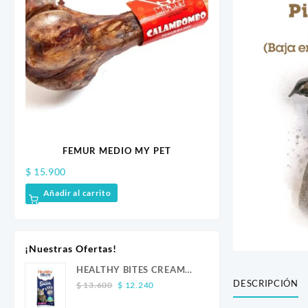
FEMUR MEDIO MY PET
OREJA DE RE
$
15.900
$
10.500
Añadir al carrito
Añadir al carrito
¡Nuestras Ofertas!
HEALTHY BITES CREAM
DESCRIPCIÓN
Original
Current
GATO ATUN 4 UND
$
13.600
$
12.240
price
price