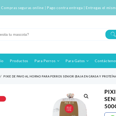
 Compras seguras online | Pago contra entrega | Entregas el mism
cio
Productos
Para Perros
Para Gatos
Contácteno
PIXIE DE PAVO AL HORNO PARA PERROS SENIOR (BAJA EN GRASA Y PROTEÍN
PIX
SEN
500