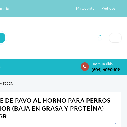
o día
Mi Cuenta
Pedidos
Haz tu pedido
s
(604) 6090409
A) 500GR
IE DE PAVO AL HORNO PARA PERROS
IOR (BAJA EN GRASA Y PROTEÍNA)
GR