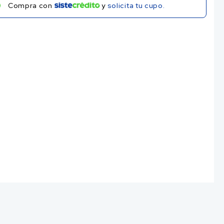
Compra con
y
solicita tu cupo.
MUNGOS LIGHT 200GR
MUNGOS BROWNIE 200GR
0
$
12.400
r al carrito
Añadir al carrito