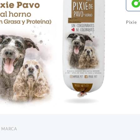
Pixie
S X2 MYPET
CHUNKY DELIDOG MIX 280GR
$
17.700
$
12.10
Añadir al carrito
Añadi
MARCA