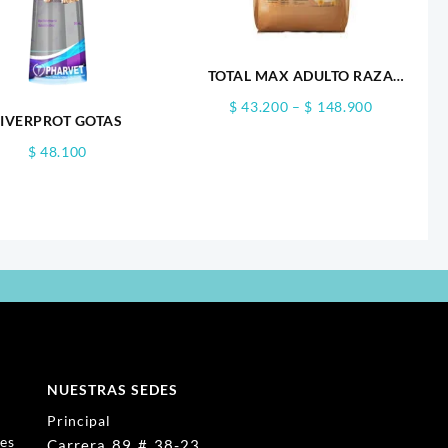
TOTAL MAX ADULTO RAZA
PEQUEÑA
Price
$
43.200
–
$
148.900
LIVERPROT GOTAS
range:
$ 43.200
$
48.100
through
$ 148.900
NUESTRAS SEDES
Principal
nes
Carrera 89 # 38-23