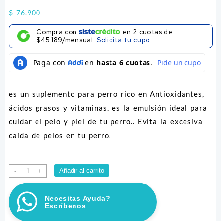
$
76.900
Compra con
en
2
cuotas de
$45.189/mensual.
Solicita tu cupo.
es un suplemento para perro rico en Antioxidantes,
ácidos grasos y vitaminas, es la emulsión ideal para
cuidar el pelo y piel de tu perro.. Evita la excesiva
caída de pelos en tu perro.
SHED-
Añadir al carrito
-
+
X
16
Necesitas Ayuda?
ONZ
Escríbenos
cantidad