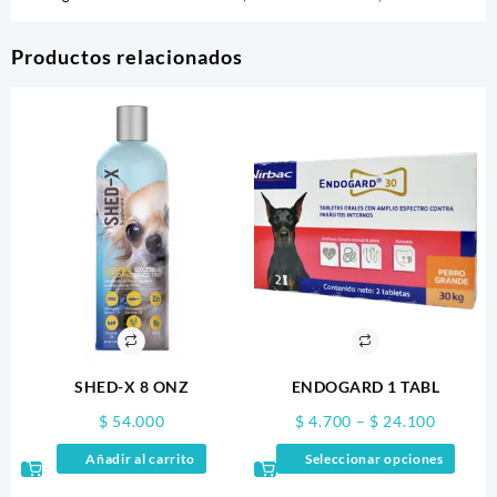
Productos relacionados
SHED-X 8 ONZ
ENDOGARD 1 TABL
Price
$
54.000
$
4.700
–
$
24.100
range:
Este
Añadir al carrito
Seleccionar opciones
$ 4.700
produ
through