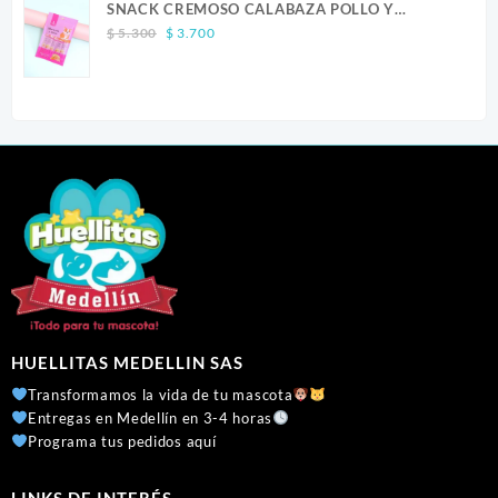
SNACK CREMOSO CALABAZA POLLO Y
through
Original
Current
SALMON CANINO X 5
$ 41.300
$
5.300
$
3.700
price
price
was:
is:
$ 5.300.
$ 3.700.
HUELLITAS MEDELLIN SAS
Transformamos la vida de tu mascota
Entregas en Medellín en 3-4 horas
Programa tus pedidos aquí
LINKS DE INTERÉS