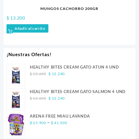
MUNGOS CACHORRO 200GR
$
13.200
Añadir al carrito
¡Nuestras Ofertas!
HEALTHY BITES CREAM GATO ATUN 4 UND
Original
Current
$
13.600
$
12.240
price
price
was:
is:
HEALTHY BITES CREAM GATO SALMON 4 UND
$ 13.600.
$ 12.240.
Original
Current
$
13.600
$
12.240
price
price
was:
is:
ARENA FREE MIAU LAVANDA
$ 13.600.
$ 12.240.
Price
–
$
23.900
$
41.300
range:
$ 23.900