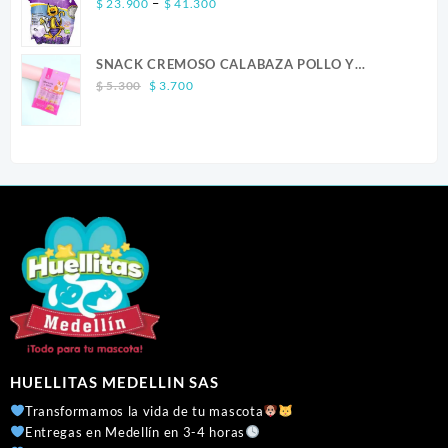
Price
–
$
23.900
$
41.300
range:
$ 23.900
SNACK CREMOSO CALABAZA POLLO Y
through
Original
Current
SALMON CANINO X 5
$ 41.300
$
5.300
$
3.700
price
price
was:
is:
$ 5.300.
$ 3.700.
HUELLITAS MEDELLIN SAS
Transformamos la vida de tu mascota
Entregas en Medellín en 3-4 horas