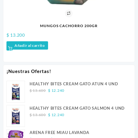
MUNGOS CACHORRO 200GR
$
13.200
$
1
Añadir al carrito
¡Nuestras Ofertas!
HEALTHY BITES CREAM GATO ATUN 4 UND
Original
Current
$
13.600
$
12.240
price
price
was:
is:
HEALTHY BITES CREAM GATO SALMON 4 UND
$ 13.600.
$ 12.240.
Original
Current
$
13.600
$
12.240
price
price
was:
is:
ARENA FREE MIAU LAVANDA
$ 13.600.
$ 12.240.