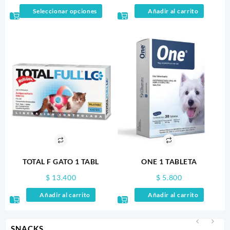
range:
Este
Seleccionar opciones
Añadir al carrito
$ 13.300
producto
through
tiene
$ 16.000
múltiples
variantes.
Las
opciones
se
pueden
elegir
en
la
página
de
producto
TOTAL F GATO 1 TABL
ONE 1 TABLETA
$
13.400
$
5.800
Añadir al carrito
Añadir al carrito
SNACKS