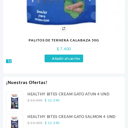
PALITOS DE TERNERA CALABAZA 50G
$
7.400
Añadir al carrito
¡Nuestras Ofertas!
HEALTHY BITES CREAM GATO ATUN 4 UND
Original
Current
$
13.600
$
12.240
price
price
was:
is:
HEALTHY BITES CREAM GATO SALMON 4 UND
$ 13.600.
$ 12.240.
Original
Current
$
13.600
$
12.240