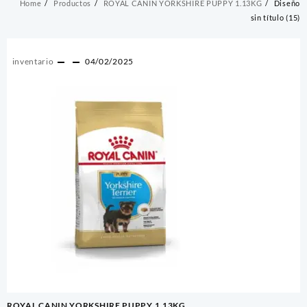
Home
Productos
ROYAL CANIN YORKSHIRE PUPPY 1.13KG
Diseño
sin título (15)
inventario
04/02/2025
Navegación
ROYAL CANIN YORKSHIRE PUPPY 1.13KG