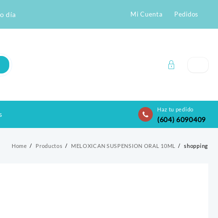
o día
Mi Cuenta
Pedidos
Haz tu pedido
s
(604) 6090409
Home
Productos
MELOXICAN SUSPENSION ORAL 10ML
shopping