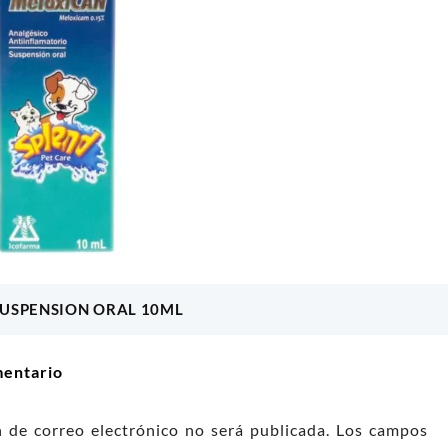
 LOPETS X 200 G
MUNGOS BROWNIE 200GR
HE
00
$
12.400
l carrito
Añadir al carrito
USPENSION ORAL 10ML
ón
mentario
n de correo electrónico no será publicada.
Los campos