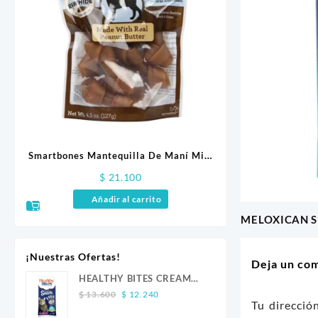
X 10
Smartbones Mantequilla De Maní Mini
GALLETAS BISCUITS
X 8 Unidades
$
21.100
$
7.9
Añadir al carrito
Añadir a
MELOXICAN S
Navegaci
de
¡Nuestras Ofertas!
Deja un co
entradas
HEALTHY BITES CREAM
Original
Current
GATO ATUN 4 UND
$
13.600
$
12.240
Tu direcció
price
price