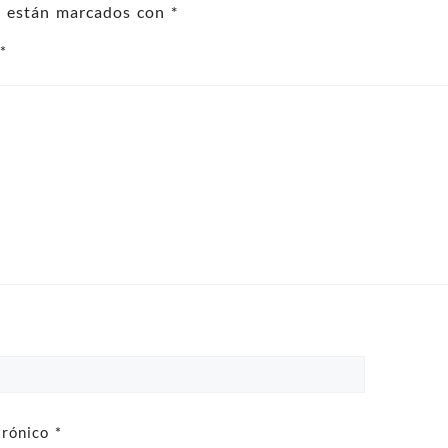
os están marcados con
*
o
*
trónico
*